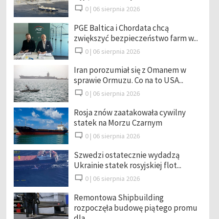
0 |
06 sierpnia 2026
PGE Baltica i Chordata chcą
zwiększyć bezpieczeństwo farm w...
0 |
06 sierpnia 2026
Iran porozumiał się z Omanem w
sprawie Ormuzu. Co na to USA...
0 |
06 sierpnia 2026
Rosja znów zaatakowała cywilny
statek na Morzu Czarnym
0 |
06 sierpnia 2026
Szwedzi ostatecznie wydadzą
Ukrainie statek rosyjskiej flot...
0 |
06 sierpnia 2026
Remontowa Shipbuilding
rozpoczęła budowę piątego promu
dla ...