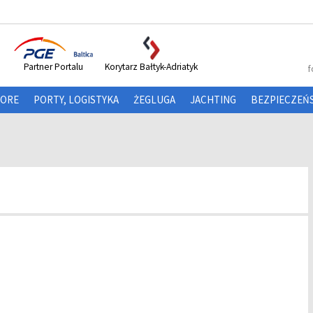
Partner Portalu
Korytarz Bałtyk-Adriatyk
f
HORE
PORTY, LOGISTYKA
ŻEGLUGA
JACHTING
BEZPIECZEŃ