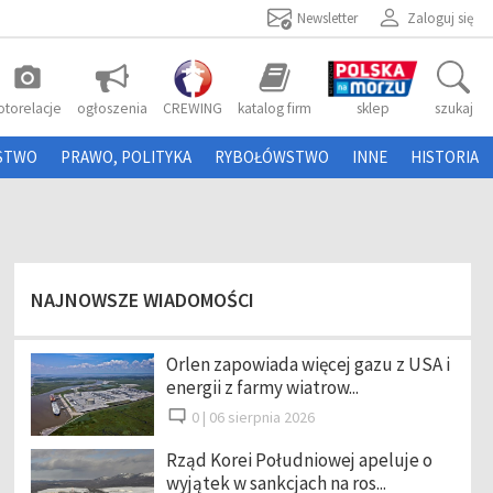
Newsletter
Zaloguj się
photo_camera
otorelacje
ogłoszenia
CREWING
katalog firm
sklep
szukaj
STWO
PRAWO, POLITYKA
RYBOŁÓWSTWO
INNE
HISTORIA
NAJNOWSZE WIADOMOŚCI
Orlen zapowiada więcej gazu z USA i
energii z farmy wiatrow...
0 |
06 sierpnia 2026
Rząd Korei Południowej apeluje o
wyjątek w sankcjach na ros...