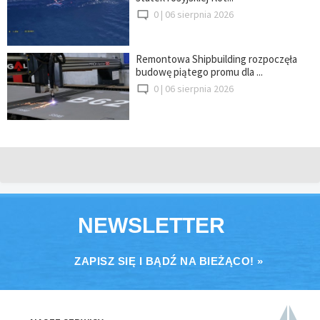
0 |
06 sierpnia 2026
Remontowa Shipbuilding rozpoczęła
budowę piątego promu dla ...
0 |
06 sierpnia 2026
NEWSLETTER
ZAPISZ SIĘ I BĄDŹ NA BIEŻĄCO! »