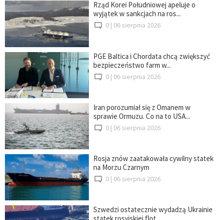
Rząd Korei Południowej apeluje o
wyjątek w sankcjach na ros...
0 |
06 sierpnia 2026
PGE Baltica i Chordata chcą zwiększyć
bezpieczeństwo farm w...
0 |
06 sierpnia 2026
Iran porozumiał się z Omanem w
sprawie Ormuzu. Co na to USA...
0 |
06 sierpnia 2026
Rosja znów zaatakowała cywilny statek
na Morzu Czarnym
0 |
06 sierpnia 2026
Szwedzi ostatecznie wydadzą Ukrainie
statek rosyjskiej flot...