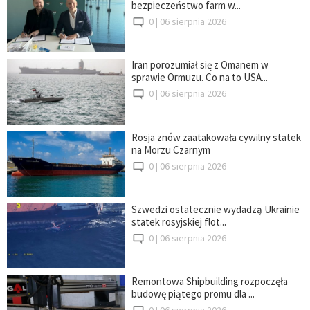
bezpieczeństwo farm w...
0 |
06 sierpnia 2026
Iran porozumiał się z Omanem w
sprawie Ormuzu. Co na to USA...
0 |
06 sierpnia 2026
Rosja znów zaatakowała cywilny statek
na Morzu Czarnym
0 |
06 sierpnia 2026
Szwedzi ostatecznie wydadzą Ukrainie
statek rosyjskiej flot...
0 |
06 sierpnia 2026
Remontowa Shipbuilding rozpoczęła
budowę piątego promu dla ...
0 |
06 sierpnia 2026