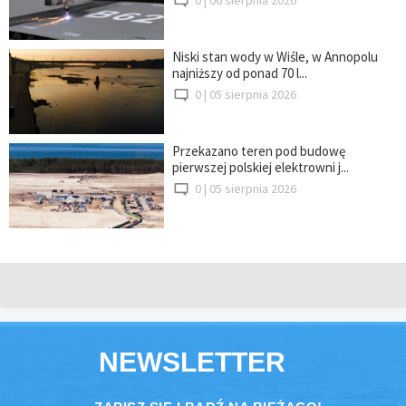
Niski stan wody w Wiśle, w Annopolu
najniższy od ponad 70 l...
0 |
05 sierpnia 2026
Przekazano teren pod budowę
pierwszej polskiej elektrowni j...
0 |
05 sierpnia 2026
NEWSLETTER