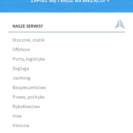
ZAPISZ SIĘ I BĄDŹ NA BIEŻĄCO! »
NASZE SERWISY
Stocznie, statki
Offshore
Porty, logistyka
Żegluga
Jachting
Bezpieczeństwo
Prawo, polityka
Rybołówstwo
Inne
Historia