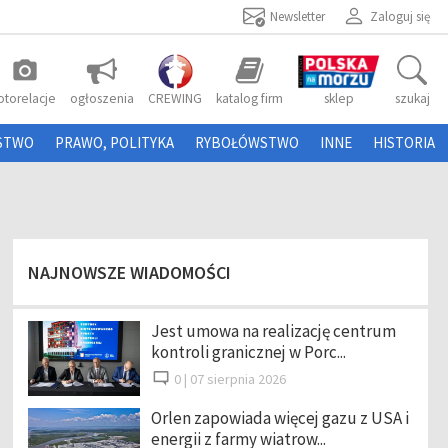
Newsletter
Zaloguj się
photo_camera
otorelacje
ogłoszenia
CREWING
katalog firm
sklep
szukaj
STWO
PRAWO, POLITYKA
RYBOŁÓWSTWO
INNE
HISTORIA
NAJNOWSZE WIADOMOŚCI
Jest umowa na realizację centrum
kontroli granicznej w Porc...
0 |
07 sierpnia 2026
Orlen zapowiada więcej gazu z USA i
energii z farmy wiatrow...