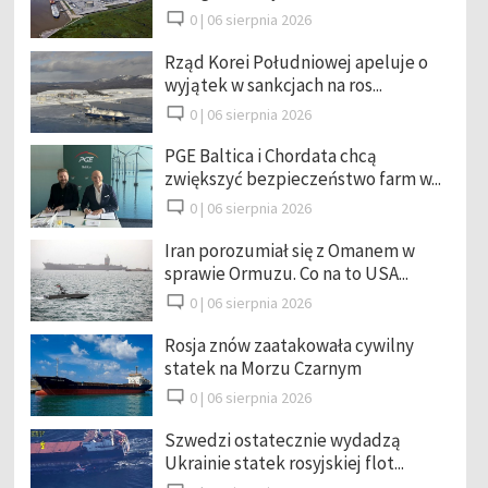
0 |
06 sierpnia 2026
Rząd Korei Południowej apeluje o
wyjątek w sankcjach na ros...
0 |
06 sierpnia 2026
PGE Baltica i Chordata chcą
zwiększyć bezpieczeństwo farm w...
0 |
06 sierpnia 2026
Iran porozumiał się z Omanem w
sprawie Ormuzu. Co na to USA...
0 |
06 sierpnia 2026
Rosja znów zaatakowała cywilny
statek na Morzu Czarnym
0 |
06 sierpnia 2026
Szwedzi ostatecznie wydadzą
Ukrainie statek rosyjskiej flot...