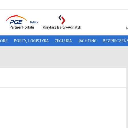
Partner Portalu
Korytarz Bałtyk-Adriatyk
f
HORE
PORTY, LOGISTYKA
ŻEGLUGA
JACHTING
BEZPIECZEŃ