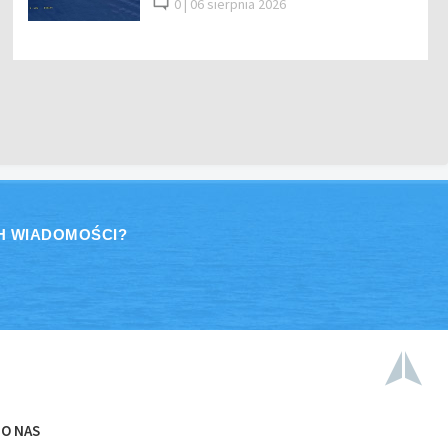
0 |
06 sierpnia 2026
H WIADOMOŚCI?
O NAS