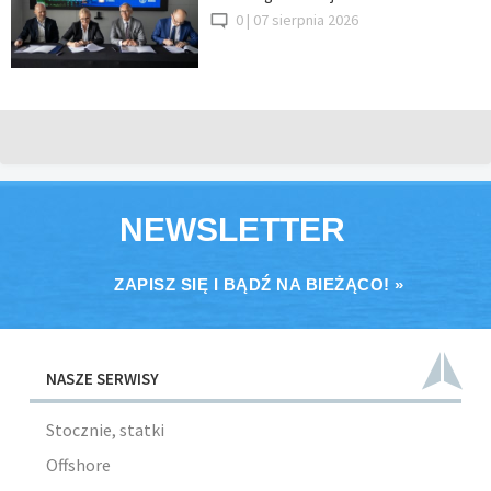
0 |
07 sierpnia 2026
NEWSLETTER
ZAPISZ SIĘ I BĄDŹ NA BIEŻĄCO! »
NASZE SERWISY
Stocznie, statki
Offshore