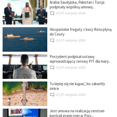
Arabia Saudyjska, Pakistan i Turcja
podpisały wspólną umowę...
0 |
07 sierpnia 2026
Hiszpańskie fregaty z bazy Rota płyną
do Ceuty
0 |
07 sierpnia 2026
Prezydent podpisał ustawę
wprowadzającą zerowy PIT dla mary...
0 |
07 sierpnia 2026
Tu lepiej się nie kąpać, bo zakwitły
sinice
0 |
07 sierpnia 2026
Jest umowa na realizację centrum
kontroli granicznej w Porc...