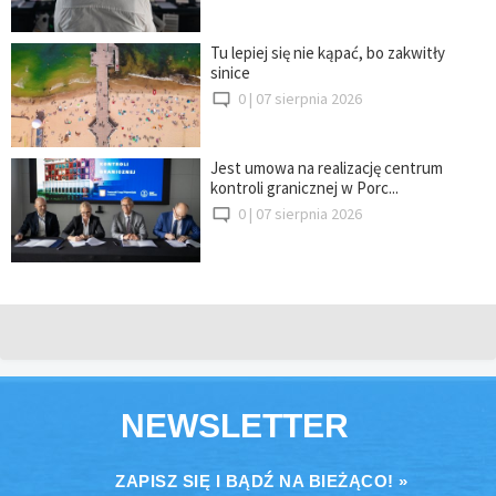
Tu lepiej się nie kąpać, bo zakwitły
sinice
0 |
07 sierpnia 2026
Jest umowa na realizację centrum
kontroli granicznej w Porc...
0 |
07 sierpnia 2026
NEWSLETTER
ZAPISZ SIĘ I BĄDŹ NA BIEŻĄCO! »