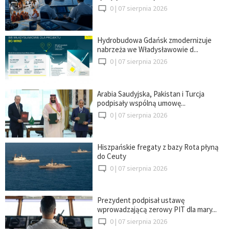
0 |
07 sierpnia 2026
Hydrobudowa Gdańsk zmodernizuje
nabrzeża we Władysławowie d...
0 |
07 sierpnia 2026
Arabia Saudyjska, Pakistan i Turcja
podpisały wspólną umowę...
0 |
07 sierpnia 2026
Hiszpańskie fregaty z bazy Rota płyną
do Ceuty
0 |
07 sierpnia 2026
Prezydent podpisał ustawę
wprowadzającą zerowy PIT dla mary...
0 |
07 sierpnia 2026