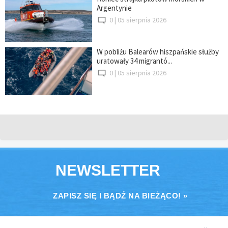
Argentynie
0 |
05 sierpnia 2026
W pobliżu Balearów hiszpańskie służby
uratowały 34 migrantó...
0 |
05 sierpnia 2026
NEWSLETTER
ZAPISZ SIĘ I BĄDŹ NA BIEŻĄCO! »