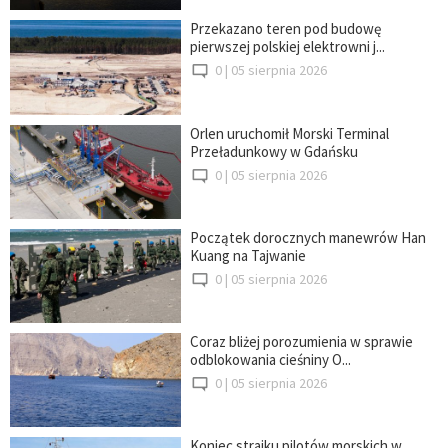
Przekazano teren pod budowę
pierwszej polskiej elektrowni j...
0 |
05 sierpnia 2026
Orlen uruchomił Morski Terminal
Przeładunkowy w Gdańsku
0 |
05 sierpnia 2026
Początek dorocznych manewrów Han
Kuang na Tajwanie
0 |
05 sierpnia 2026
Coraz bliżej porozumienia w sprawie
odblokowania cieśniny O...
0 |
05 sierpnia 2026
Koniec strajku pilotów morskich w