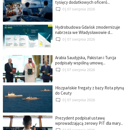
tysięcy dodatkowych oficeró...
0 |
07 sierpnia 2026
Hydrobudowa Gdańsk zmodernizuje
nabrzeża we Władysławowie d...
0 |
07 sierpnia 2026
Arabia Saudyjska, Pakistan i Turcja
podpisały wspólną umowę...
0 |
07 sierpnia 2026
Hiszpańskie fregaty z bazy Rota płyną
do Ceuty
0 |
07 sierpnia 2026
Prezydent podpisał ustawę
wprowadzającą zerowy PIT dla mary...
0 |
07 sierpnia 2026