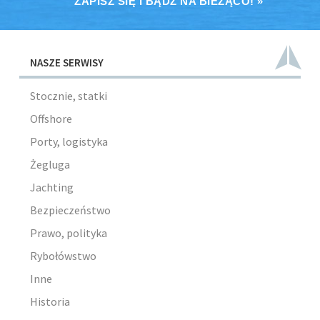
ZAPISZ SIĘ I BĄDŹ NA BIEŻĄCO! »
NASZE SERWISY
Stocznie, statki
Offshore
Porty, logistyka
Żegluga
Jachting
Bezpieczeństwo
Prawo, polityka
Rybołówstwo
Inne
Historia