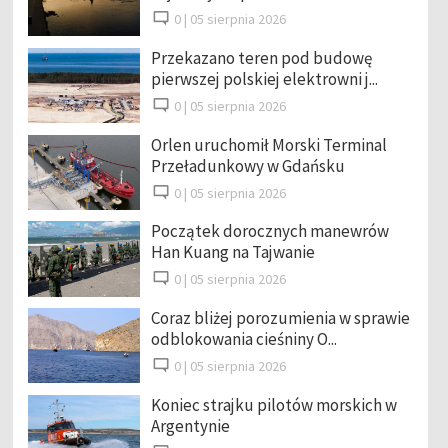
0 |
05 sierpnia 2026
Przekazano teren pod budowę
pierwszej polskiej elektrowni j...
0 |
05 sierpnia 2026
Orlen uruchomił Morski Terminal
Przeładunkowy w Gdańsku
0 |
05 sierpnia 2026
Początek dorocznych manewrów
Han Kuang na Tajwanie
0 |
05 sierpnia 2026
Coraz bliżej porozumienia w sprawie
odblokowania cieśniny O...
0 |
05 sierpnia 2026
Koniec strajku pilotów morskich w
Argentynie