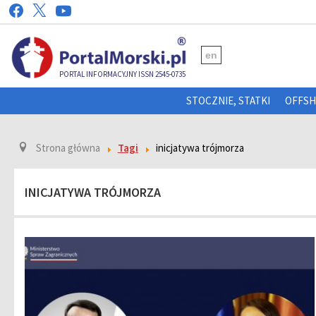
en
PORTAL INFORMACYJNY ISSN 2545-0735
STOCZNIE, STATKI
OFFS
Strona główna
Tagi
inicjatywa trójmorza
INICJATYWA TRÓJMORZA