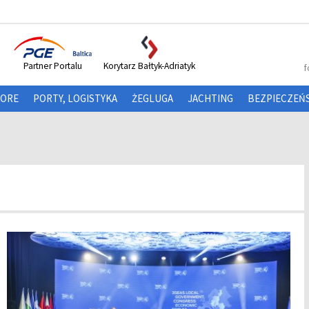
Partner Portalu
Korytarz Bałtyk-Adriatyk
f
HORE
PORTY, LOGISTYKA
ŻEGLUGA
JACHTING
BEZPIECZEŃ