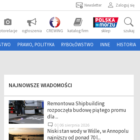
Newsletter
Zaloguj się
photo_camera
otorelacje
ogłoszenia
CREWING
katalog firm
sklep
szukaj
STWO
PRAWO, POLITYKA
RYBOŁÓWSTWO
INNE
HISTORIA
NAJNOWSZE WIADOMOŚCI
Remontowa Shipbuilding
rozpoczęła budowę piątego promu
dla ...
0 |
06 sierpnia 2026
Niski stan wody w Wiśle, w Annopolu
najniższy od ponad 70 l...