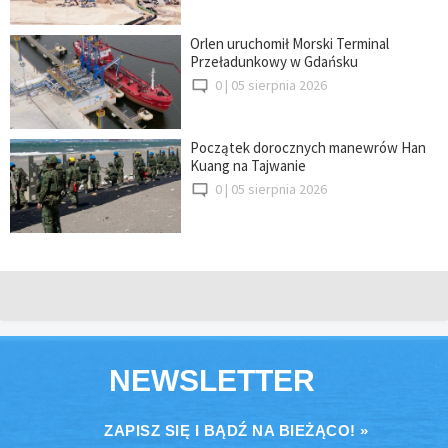
Orlen uruchomił Morski Terminal
Przeładunkowy w Gdańsku
0 |
05 sierpnia 2026
Początek dorocznych manewrów Han
Kuang na Tajwanie
0 |
05 sierpnia 2026
NEWSLETTER
ZAPISZ SIĘ I BĄDŹ NA BIEŻĄCO! »