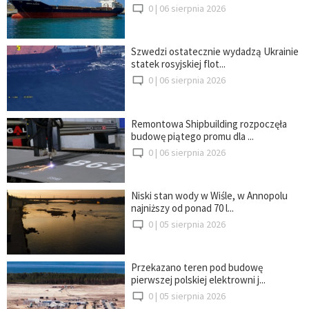
0 |
06 sierpnia 2026
Szwedzi ostatecznie wydadzą Ukrainie
statek rosyjskiej flot...
0 |
06 sierpnia 2026
Remontowa Shipbuilding rozpoczęła
budowę piątego promu dla ...
0 |
06 sierpnia 2026
Niski stan wody w Wiśle, w Annopolu
najniższy od ponad 70 l...
0 |
05 sierpnia 2026
Przekazano teren pod budowę
pierwszej polskiej elektrowni j...
0 |
05 sierpnia 2026