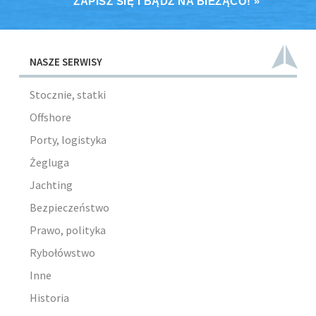
ZAPISZ SIĘ I BĄDŹ NA BIEŻĄCO! »
NASZE SERWISY
Stocznie, statki
Offshore
Porty, logistyka
Żegluga
Jachting
Bezpieczeństwo
Prawo, polityka
Rybołówstwo
Inne
Historia