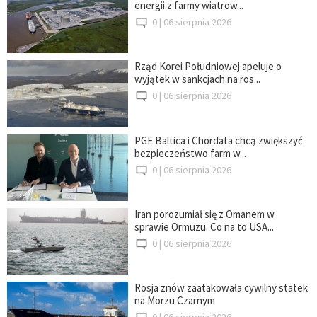
energii z farmy wiatrow...
0 |
06 sierpnia 2026
Rząd Korei Południowej apeluje o
wyjątek w sankcjach na ros...
0 |
06 sierpnia 2026
PGE Baltica i Chordata chcą zwiększyć
bezpieczeństwo farm w...
0 |
06 sierpnia 2026
Iran porozumiał się z Omanem w
sprawie Ormuzu. Co na to USA...
0 |
06 sierpnia 2026
Rosja znów zaatakowała cywilny statek
na Morzu Czarnym
0 |
06 sierpnia 2026