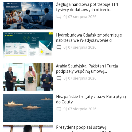
Żegluga handlowa potrzebuje 114
tysięcy dodatkowych oficeró...
0 |
07 sierpnia 2026
Hydrobudowa Gdańsk zmodernizuje
nabrzeża we Władysławowie d...
0 |
07 sierpnia 2026
Arabia Saudyjska, Pakistan i Turcja
podpisały wspólną umowę...
0 |
07 sierpnia 2026
Hiszpańskie fregaty z bazy Rota płyną
do Ceuty
0 |
07 sierpnia 2026
Prezydent podpisał ustawę