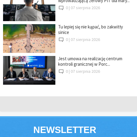
wprowadzającą zerowy PIT dla mary...
0 |
07 sierpnia 2026
Tu lepiej się nie kąpać, bo zakwitły
sinice
0 |
07 sierpnia 2026
Jest umowa na realizację centrum
kontroli granicznej w Porc...
0 |
07 sierpnia 2026
NEWSLETTER