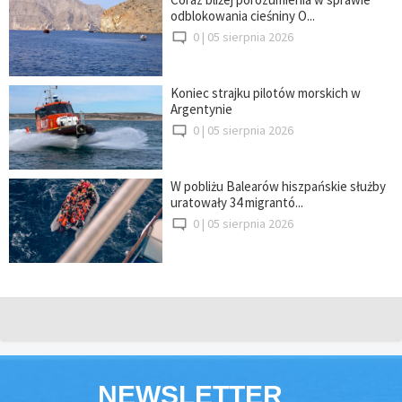
odblokowania cieśniny O...
0 |
05 sierpnia 2026
Koniec strajku pilotów morskich w
Argentynie
0 |
05 sierpnia 2026
W pobliżu Balearów hiszpańskie służby
uratowały 34 migrantó...
0 |
05 sierpnia 2026
NEWSLETTER