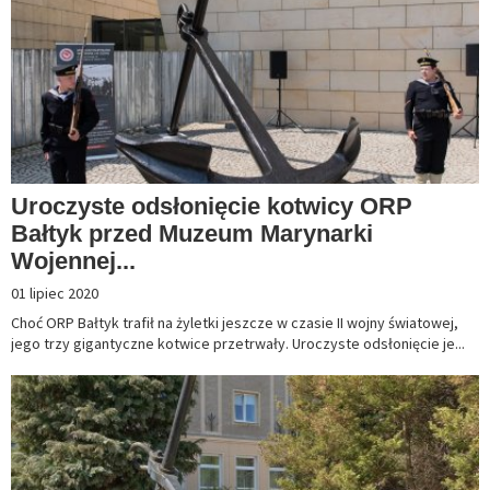
Uroczyste odsłonięcie kotwicy ORP
Bałtyk przed Muzeum Marynarki
Wojennej...
01 lipiec 2020
Choć ORP Bałtyk trafił na żyletki jeszcze w czasie II wojny światowej,
jego trzy gigantyczne kotwice przetrwały. Uroczyste odsłonięcie je...