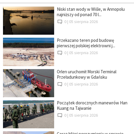
Niski stan wody w Wiśle, w Annopolu
najniższy od ponad 70 l...
0 |
05 sierpnia 2026
Przekazano teren pod budowę
pierwszej polskiej elektrowni j...
0 |
05 sierpnia 2026
Orlen uruchomił Morski Terminal
Przeładunkowy w Gdańsku
0 |
05 sierpnia 2026
Początek dorocznych manewrów Han
Kuang na Tajwanie
0 |
05 sierpnia 2026
Coraz bliżej porozumienia w sprawie