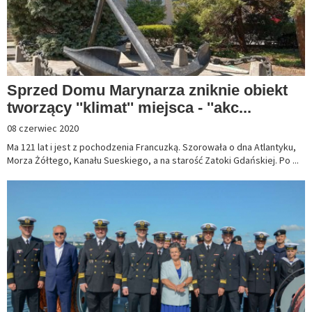
Sprzed Domu Marynarza zniknie obiekt
tworzący ''klimat'' miejsca - ''akc...
08 czerwiec 2020
Ma 121 lat i jest z pochodzenia Francuzką. Szorowała o dna Atlantyku,
Morza Żółtego, Kanału Sueskiego, a na starość Zatoki Gdańskiej. Po ...