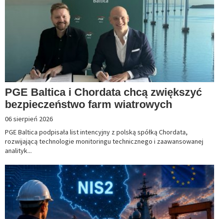
PGE Baltica i Chordata chcą zwiększyć
bezpieczeństwo farm wiatrowych
06 sierpień 2026
PGE Baltica podpisała list intencyjny z polską spółką Chordata,
rozwijającą technologie monitoringu technicznego i zaawansowanej
analityk...