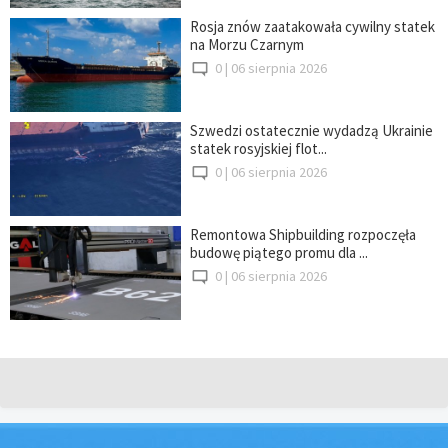
Rosja znów zaatakowała cywilny statek
na Morzu Czarnym
0 |
06 sierpnia 2026
Szwedzi ostatecznie wydadzą Ukrainie
statek rosyjskiej flot...
0 |
06 sierpnia 2026
Remontowa Shipbuilding rozpoczęła
budowę piątego promu dla ...
0 |
06 sierpnia 2026