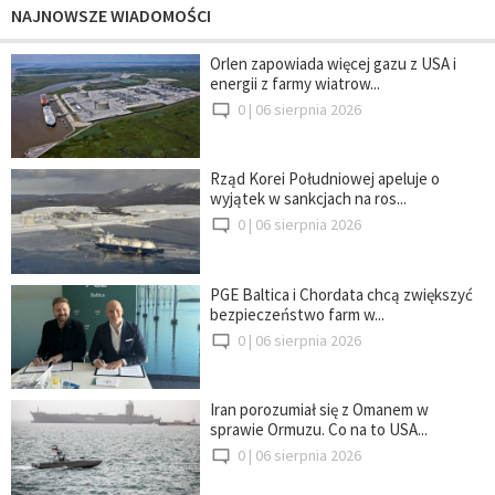
NAJNOWSZE WIADOMOŚCI
Orlen zapowiada więcej gazu z USA i
energii z farmy wiatrow...
0 |
06 sierpnia 2026
Rząd Korei Południowej apeluje o
wyjątek w sankcjach na ros...
0 |
06 sierpnia 2026
PGE Baltica i Chordata chcą zwiększyć
bezpieczeństwo farm w...
0 |
06 sierpnia 2026
Iran porozumiał się z Omanem w
sprawie Ormuzu. Co na to USA...
0 |
06 sierpnia 2026