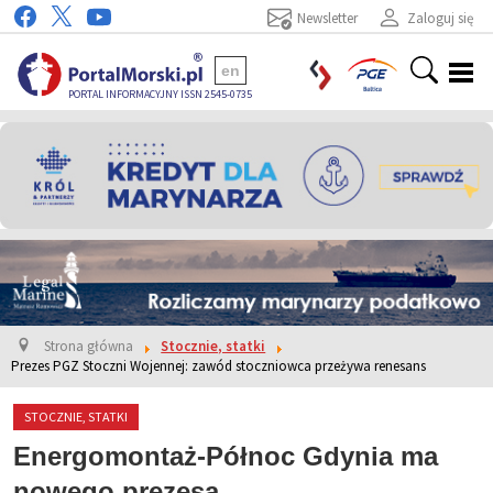
Newsletter
Zaloguj się
en
PORTAL INFORMACYJNY ISSN 2545-0735
Strona główna
Stocznie, statki
Prezes PGZ Stoczni Wojennej: zawód stoczniowca przeżywa renesans
STOCZNIE, STATKI
Energomontaż-Północ Gdynia ma
nowego prezesa