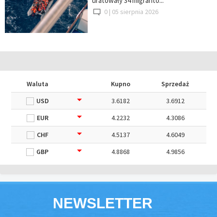
uratowały 34 migrantó...
0 |
05 sierpnia 2026
Waluta
Kupno
Sprzedaż
USD
3.6182
3.6912
EUR
4.2232
4.3086
CHF
4.5137
4.6049
GBP
4.8868
4.9856
NEWSLETTER