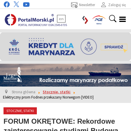
Newsletter
Zaloguj się
en
PORTAL INFORMACYJNY ISSN 2545-0735
Strona główna
Stocznie, statki
Elektryczny prom Fodnes przekazany Norwegom [VIDEO]
STOCZNIE, STATKI
FORUM OKRĘTOWE: Rekordowe
zainteresowanie studiami Budowa