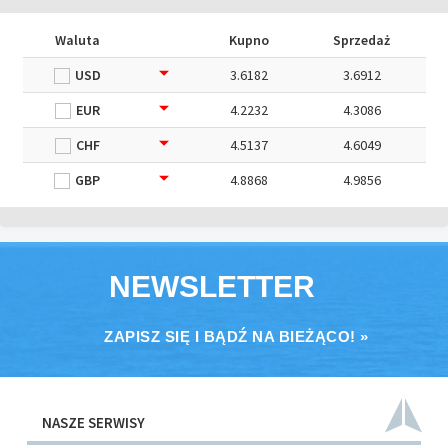
Waluta
Kupno
Sprzedaż
USD
3.6182
3.6912
EUR
4.2232
4.3086
CHF
4.5137
4.6049
GBP
4.8868
4.9856
NEWSLETTER
ZAPISZ SIĘ I BĄDŹ NA BIEŻĄCO! »
NASZE SERWISY