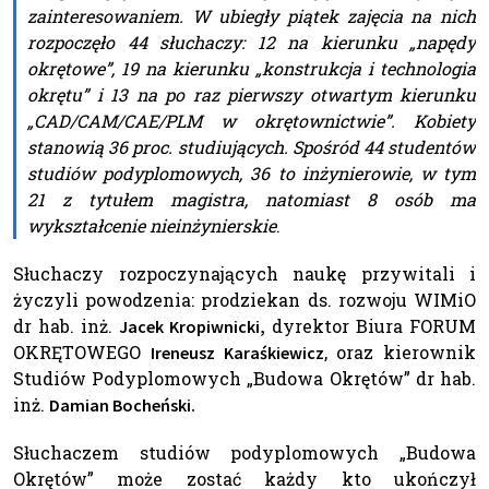
zainteresowaniem. W ubiegły piątek zajęcia na nich
rozpoczęło 44 słuchaczy: 12 na kierunku „napędy
okrętowe”, 19 na kierunku „konstrukcja i technologia
okrętu” i 13 na po raz pierwszy otwartym kierunku
„CAD/CAM/CAE/PLM w okrętownictwie”. Kobiety
stanowią 36 proc. studiujących. Spośród 44 studentów
studiów podyplomowych, 36 to inżynierowie, w tym
21 z tytułem magistra, natomiast 8 osób ma
wykształcenie nieinżynierskie
.
Słuchaczy rozpoczynających naukę przywitali i
życzyli powodzenia: prodziekan ds. rozwoju WIMiO
dr hab. inż.
dyrektor Biura FORUM
Jacek Kropiwnicki,
OKRĘTOWEGO
, oraz kierownik
Ireneusz Karaśkiewicz
Studiów Podyplomowych „Budowa Okrętów” dr hab.
inż.
Damian Bocheński.
Słuchaczem studiów podyplomowych „Budowa
Okrętów” może zostać każdy kto ukończył