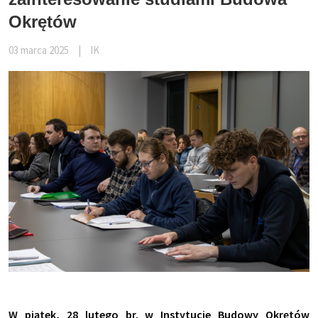
Okrętów
03 marca 2025
|
IK
W piątek, 28 lutego br. w Instytucie Budowy Okrętów