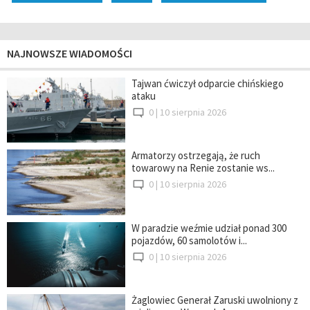
NAJNOWSZE WIADOMOŚCI
Tajwan ćwiczył odparcie chińskiego
ataku
0 |
10 sierpnia 2026
Armatorzy ostrzegają, że ruch
towarowy na Renie zostanie ws...
0 |
10 sierpnia 2026
W paradzie weźmie udział ponad 300
pojazdów, 60 samolotów i...
0 |
10 sierpnia 2026
Żaglowiec Generał Zaruski uwolniony z