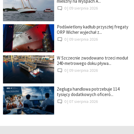
mielizny na Wyspach A...
0 |
09 sierpnia 2026
Podświetlony kadłub przyszłej fregaty
ORP Wicher wyjechał z...
0 |
09 sierpnia 2026
W Szczecnie zwodowano trzeci moduł
240-metrowego doku pływa...
0 |
09 sierpnia 2026
Żegluga handlowa potrzebuje 114
tysięcy dodatkowych oficeró...
0 |
07 sierpnia 2026