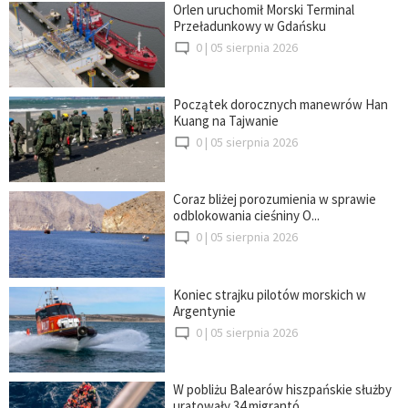
Orlen uruchomił Morski Terminal
Przeładunkowy w Gdańsku
0 |
05 sierpnia 2026
Początek dorocznych manewrów Han
Kuang na Tajwanie
0 |
05 sierpnia 2026
Coraz bliżej porozumienia w sprawie
odblokowania cieśniny O...
0 |
05 sierpnia 2026
Koniec strajku pilotów morskich w
Argentynie
0 |
05 sierpnia 2026
W pobliżu Balearów hiszpańskie służby
uratowały 34 migrantó...