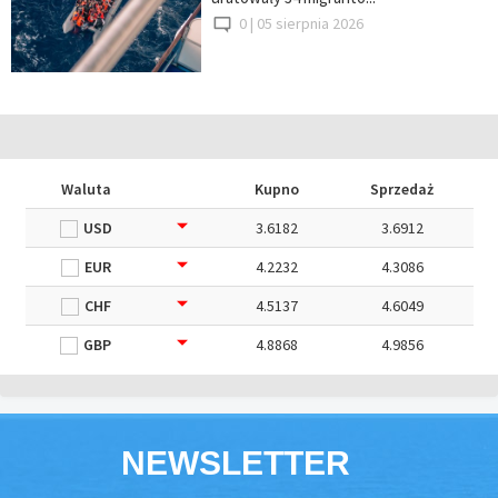
0 |
05 sierpnia 2026
Waluta
Kupno
Sprzedaż
USD
3.6182
3.6912
EUR
4.2232
4.3086
CHF
4.5137
4.6049
GBP
4.8868
4.9856
NEWSLETTER