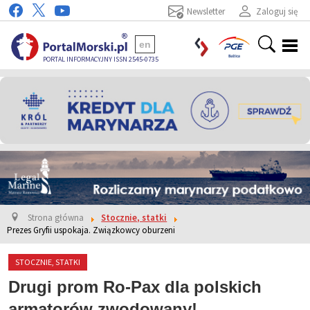
Newsletter
Zaloguj się
en
PORTAL INFORMACYJNY ISSN 2545-0735
Strona główna
Stocznie, statki
Prezes Gryfii uspokaja. Związkowcy oburzeni
STOCZNIE, STATKI
Drugi prom Ro-Pax dla polskich
armatorów zwodowany!