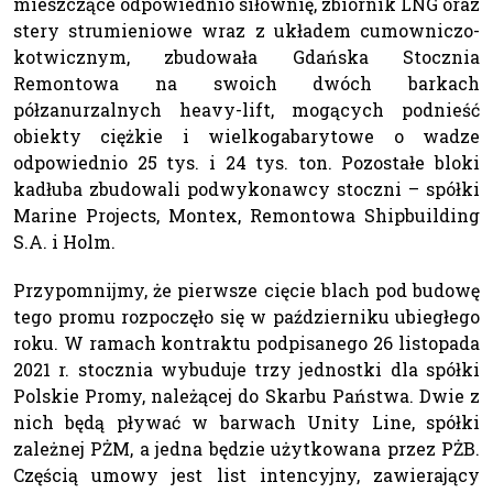
mieszczące odpowiednio siłownię, zbiornik LNG oraz
stery strumieniowe wraz z układem cumowniczo-
kotwicznym, zbudowała Gdańska Stocznia
Remontowa na swoich dwóch barkach
półzanurzalnych heavy-lift, mogących podnieść
obiekty ciężkie i wielkogabarytowe o wadze
odpowiednio 25 tys. i 24 tys. ton. Pozostałe bloki
kadłuba zbudowali podwykonawcy stoczni – spółki
Marine Projects, Montex, Remontowa Shipbuilding
S.A. i Holm.
Przypomnijmy, że pierwsze cięcie blach pod budowę
tego promu rozpoczęło się w październiku ubiegłego
roku. W ramach kontraktu podpisanego 26 listopada
2021 r. stocznia wybuduje trzy jednostki dla spółki
Polskie Promy, należącej do Skarbu Państwa. Dwie z
nich będą pływać w barwach Unity Line, spółki
zależnej PŻM, a jedna będzie użytkowana przez PŻB.
Częścią umowy jest list intencyjny, zawierający