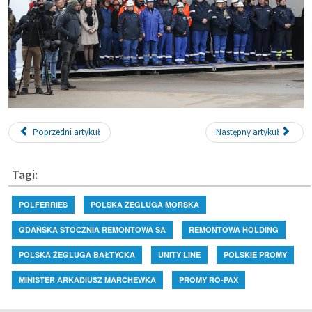
Poprzedni artykuł
Następny artykuł
Tagi:
POLFERRIES
POLSKA ŻEGLUGA MORSKA
GDAŃSKA STOCZNIA REMONTOWA SA
REMONTOWA HOLDING
POLSKA ŻEGLUGA BAŁTYCKA
UNITY LINE
POLSKIE PROMY
MINISTER ARKADIUSZ MARCHEWKA
PROMY RO-PAX