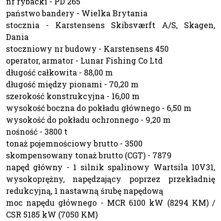
nr rybacki - PD 265
państwo bandery - Wielka Brytania
stocznia - Karstensens Skibsværft A/S, Skagen,
Dania
stoczniowy nr budowy - Karstensens 450
operator, armator - Lunar Fishing Co Ltd
długość całkowita - 88,00 m
długość między pionami - 70,20 m
szerokość konstrukcyjna - 16,00 m
wysokość boczna do pokładu głównego - 6,50 m
wysokość do pokładu ochronnego - 9,20 m
nośność - 3800 t
tonaż pojemnościowy brutto - 3500
skompensowany tonaż brutto (CGT) - 7879
napęd główny - 1 silnik spalinowy Wartsila 10V31,
wysokoprężny, napędzający poprzez przekładnię
redukcyjną, 1 nastawną śrubę napędową
moc napędu głównego - MCR 6100 kW (8294 KM) /
CSR 5185 kW (7050 KM)