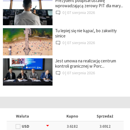
Prezydent podpisał ustawę
wprowadzającą zerowy PIT dla mary...
0 |
07 sierpnia 2026
Tu lepiej się nie kąpać, bo zakwitły
sinice
0 |
07 sierpnia 2026
Jest umowa na realizację centrum
kontroli granicznej w Porc...
0 |
07 sierpnia 2026
Waluta
Kupno
Sprzedaż
USD
3.6182
3.6912