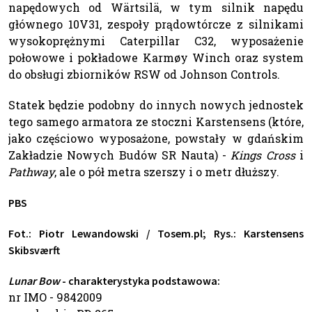
napędowych od Wärtsilä, w tym silnik napędu
głównego 10V31, zespoły prądowtórcze z silnikami
wysokoprężnymi Caterpillar C32, wyposażenie
połowowe i pokładowe Karmøy Winch oraz system
do obsługi zbiorników RSW od Johnson Controls.
Statek będzie podobny do innych nowych jednostek
tego samego armatora ze stoczni Karstensens (które,
jako częściowo wyposażone, powstały w gdańskim
Zakładzie Nowych Budów SR Nauta) -
Kings Cross
i
Pathway
, ale o pół metra szerszy i o metr dłuższy.
PBS
Fot.: Piotr Lewandowski / Tosem.pl; Rys.: Karstensens
Skibsværft
Lunar Bow
- charakterystyka podstawowa:
nr IMO - 9842009