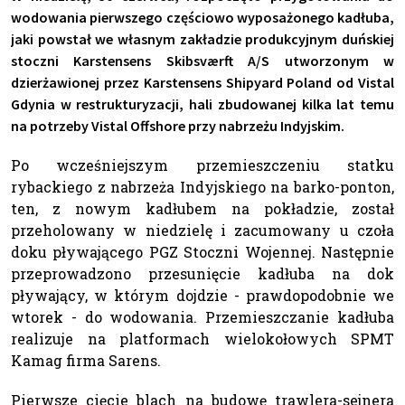
wodowania pierwszego częściowo wyposażonego kadłuba,
jaki powstał we własnym zakładzie produkcyjnym duńskiej
stoczni Karstensens Skibsværft A/S utworzonym w
dzierżawionej przez Karstensens Shipyard Poland od Vistal
Gdynia w restrukturyzacji, hali zbudowanej kilka lat temu
na potrzeby Vistal Offshore przy nabrzeżu Indyjskim.
Po wcześniejszym przemieszczeniu statku
rybackiego z nabrzeża Indyjskiego na barko-ponton,
ten, z nowym kadłubem na pokładzie, został
przeholowany w niedzielę i zacumowany u czoła
doku pływającego PGZ Stoczni Wojennej. Następnie
przeprowadzono przesunięcie kadłuba na dok
pływający, w którym dojdzie - prawdopodobnie we
wtorek - do wodowania. Przemieszczanie kadłuba
realizuje na platformach wielokołowych SPMT
Kamag firma Sarens.
Pierwsze cięcie blach na budowę trawlera-sejnera