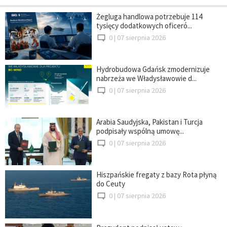
Żegluga handlowa potrzebuje 114
tysięcy dodatkowych oficeró...
0 |
07 sierpnia 2026
Hydrobudowa Gdańsk zmodernizuje
nabrzeża we Władysławowie d...
0 |
07 sierpnia 2026
Arabia Saudyjska, Pakistan i Turcja
podpisały wspólną umowę...
0 |
07 sierpnia 2026
Hiszpańskie fregaty z bazy Rota płyną
do Ceuty
0 |
07 sierpnia 2026