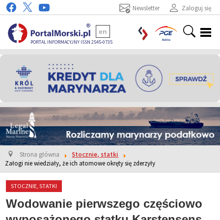
Newsletter
Zaloguj się
en
PORTAL INFORMACYJNY ISSN 2545-0735
Strona główna
Stocznie, statki
Załogi nie wiedziały, że ich atomowe okręty się zderzyły
STOCZNIE, STATKI
Wodowanie pierwszego częściowo
wyposażonego statku Karstensens