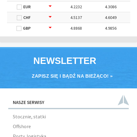
EUR
4.2232
4.3086
CHF
4.5137
4.6049
GBP
4.8868
4.9856
NEWSLETTER
ZAPISZ SIĘ I BĄDŹ NA BIEŻĄCO! »
NASZE SERWISY
Stocznie, statki
Offshore
Porty, logistyka