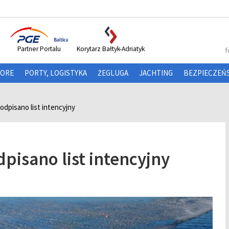
Partner Portalu
Korytarz Bałtyk-Adriatyk
f
HORE
PORTY, LOGISTYKA
ŻEGLUGA
JACHTING
BEZPIECZEŃ
odpisano list intencyjny
pisano list intencyjny