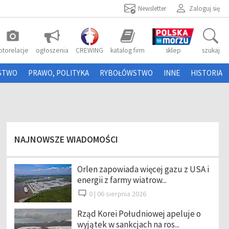
Newsletter
Zaloguj się
photo_camera
otorelacje
ogłoszenia
CREWING
katalog firm
sklep
szukaj
STWO
PRAWO, POLITYKA
RYBOŁÓWSTWO
INNE
HISTORIA
NAJNOWSZE WIADOMOŚCI
Orlen zapowiada więcej gazu z USA i
energii z farmy wiatrow...
0 |
06 sierpnia 2026
Rząd Korei Południowej apeluje o
wyjątek w sankcjach na ros...