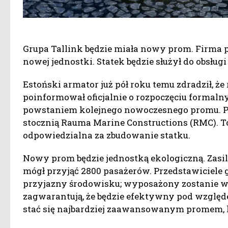
Grupa Tallink będzie miała nowy prom. Firma p
nowej jednostki. Statek będzie służył do obsługi
Estoński armator już pół roku temu zdradził, 
poinformował oficjalnie o rozpoczęciu formalny
powstaniem kolejnego nowoczesnego promu. Prz
stocznią Rauma Marine Constructions (RMC). To 
odpowiedzialna za zbudowanie statku.
Nowy prom będzie jednostką ekologiczną. Zasil
mógł przyjąć 2800 pasażerów. Przedstawiciele g
przyjazny środowisku; wyposażony zostanie w
zagwarantują, że będzie efektywny pod wzgl
stać się najbardziej zaawansowanym promem, k