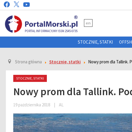
en
PORTAL INFORMACYJNY ISSN 2545-0735
STOCZNIE, STATKI
OFFS
Strona główna
Stocznie, statki
Nowy prom dla Tallink. P
STOCZNIE, STATKI
Nowy prom dla Tallink. Pod
19 pażdziernika 2018
|
AL