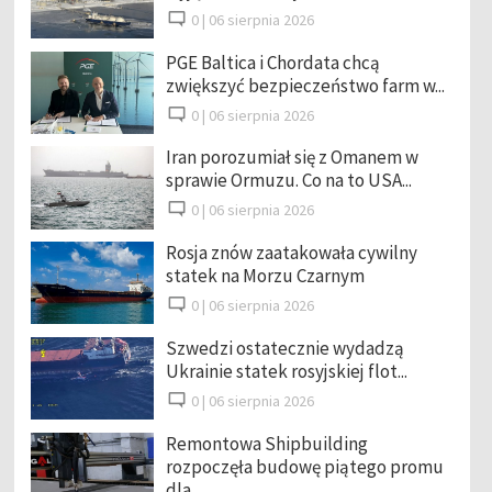
0 |
06 sierpnia 2026
PGE Baltica i Chordata chcą
zwiększyć bezpieczeństwo farm w...
0 |
06 sierpnia 2026
Iran porozumiał się z Omanem w
sprawie Ormuzu. Co na to USA...
0 |
06 sierpnia 2026
Rosja znów zaatakowała cywilny
statek na Morzu Czarnym
0 |
06 sierpnia 2026
Szwedzi ostatecznie wydadzą
Ukrainie statek rosyjskiej flot...
0 |
06 sierpnia 2026
Remontowa Shipbuilding
rozpoczęła budowę piątego promu
dla ...