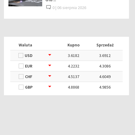
0 |
06 sierpnia 2026
Waluta
Kupno
Sprzedaż
USD
3.6182
3.6912
EUR
4.2232
4.3086
CHF
4.5137
4.6049
GBP
4.8868
4.9856