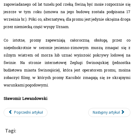
zapowiadanego od lat tunelu pod rzeką Świną być może rozpocznie się
jeszcze w tym roku (umowa na jego budowę została podpisana 17
września br.). Póki co, alternatywą dla promu jest jedynie okrężna droga
przez niemiecką część wyspy Uznam.
Co istotne, promy zapewniają całoroczną obsługę, przez co
niejednokrotnie w sezonie jesienno-zimowym muszą zmagać się z
silnym wiatrem od morza lub uznać wyższość pokrywy lodowej na
Świnie. Na stronie internetowej Żeglugi Świnoujskiej (jednostka
budżetowa miasta Świnoujście), która jest operatorem promu, można
zobaczyć filmy, w których promy Karsibór zmagają się ze skrajnymi
warunkami pogodowymi.
Sławomir Lewandowski
Poprzedni artykuł
Następny artykuł
Tagi: