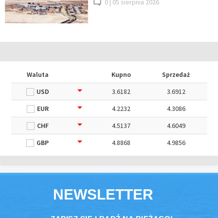
0 |
05 sierpnia 2026
Waluta
Kupno
Sprzedaż
USD
3.6182
3.6912
EUR
4.2232
4.3086
CHF
4.5137
4.6049
GBP
4.8868
4.9856
NEWSLETTER