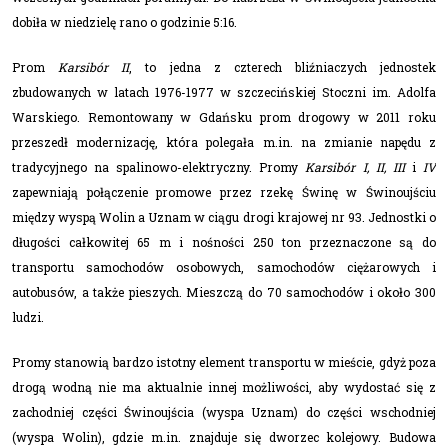
dobiła w niedzielę rano o godzinie 5:16.
Prom
Karsibór II
, to jedna z czterech bliźniaczych jednostek
zbudowanych w latach 1976-1977 w szczecińskiej Stoczni im. Adolfa
Warskiego. Remontowany w Gdańsku prom drogowy w 2011 roku
przeszedł modernizację, która polegała m.in. na zmianie napędu z
tradycyjnego na spalinowo-elektryczny. Promy
Karsibór I, II, III
i
IV
zapewniają połączenie promowe przez rzekę Świnę w Świnoujściu
między wyspą Wolin a Uznam w ciągu drogi krajowej nr 93. Jednostki o
długości całkowitej 65 m i nośności 250 ton przeznaczone są do
transportu samochodów osobowych, samochodów ciężarowych i
autobusów, a także pieszych. Mieszczą do 70 samochodów i około 300
ludzi.
Promy stanowią bardzo istotny element transportu w mieście, gdyż poza
drogą wodną nie ma aktualnie innej możliwości, aby wydostać się z
zachodniej części Świnoujścia (wyspa Uznam) do części wschodniej
(wyspa Wolin), gdzie m.in. znajduje się dworzec kolejowy. Budowa