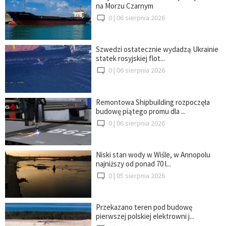
na Morzu Czarnym
0 |
06 sierpnia 2026
Szwedzi ostatecznie wydadzą Ukrainie
statek rosyjskiej flot...
0 |
06 sierpnia 2026
Remontowa Shipbuilding rozpoczęła
budowę piątego promu dla ...
0 |
06 sierpnia 2026
Niski stan wody w Wiśle, w Annopolu
najniższy od ponad 70 l...
0 |
05 sierpnia 2026
Przekazano teren pod budowę
pierwszej polskiej elektrowni j...