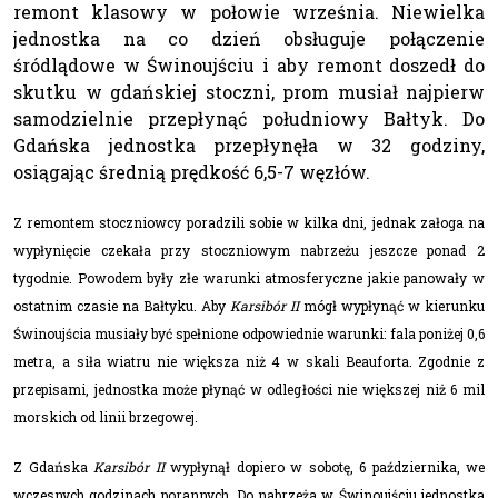
remont klasowy w połowie września. Niewielka
jednostka na co dzień obsługuje połączenie
śródlądowe w Świnoujściu i aby remont doszedł do
skutku w gdańskiej stoczni, prom musiał najpierw
samodzielnie przepłynąć południowy Bałtyk. Do
Gdańska jednostka przepłynęła w 32 godziny,
osiągając średnią prędkość 6,5-7 węzłów.
Z remontem stoczniowcy poradzili sobie w kilka dni, jednak załoga na
wypłynięcie czekała przy stoczniowym nabrzeżu jeszcze ponad 2
tygodnie. Powodem były złe warunki atmosferyczne jakie panowały w
ostatnim czasie na Bałtyku. Aby
Karsibór II
mógł wypłynąć w kierunku
Świnoujścia musiały być spełnione odpowiednie warunki: fala poniżej 0,6
metra, a siła wiatru nie większa niż 4 w skali Beauforta. Zgodnie z
przepisami, jednostka może płynąć w odległości nie większej niż 6 mil
morskich od linii brzegowej.
Z Gdańska
Karsibór II
wypłynął dopiero w sobotę, 6 października, we
wczesnych godzinach porannych. Do nabrzeża w Świnoujściu jednostka