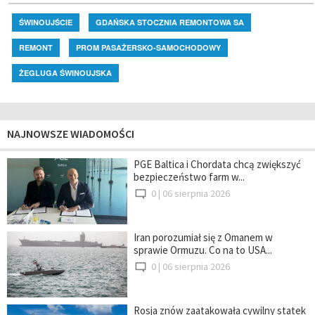
ŚWINOUJŚCIE
GDAŃSKA STOCZNIA REMONTOWA SA
REMONT
PROM PASAŻERSKO-SAMOCHODOWY
ŻEGLUGA ŚWINOUJSKA
NAJNOWSZE WIADOMOŚCI
PGE Baltica i Chordata chcą zwiększyć
bezpieczeństwo farm w...
0 |
06 sierpnia 2026
Iran porozumiał się z Omanem w
sprawie Ormuzu. Co na to USA...
0 |
06 sierpnia 2026
Rosja znów zaatakowała cywilny statek