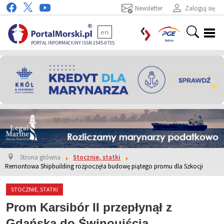
Newsletter
Zaloguj się
en
PORTAL INFORMACYJNY ISSN 2545-0735
Strona główna
Stocznie, statki
Remontowa Shipbuilding rozpoczęła budowę piątego promu dla Szkocji
STOCZNIE, STATKI
Prom Karsibór II przepłynął z
Gdańska do Świnoujścia