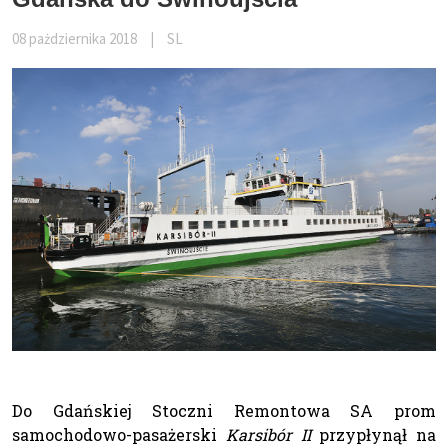
08 pażdziernika 2018
|
SL
Do Gdańskiej Stoczni Remontowa SA prom
samochodowo-pasażerski
Karsibór II
przypłynął na