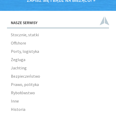
ZAPISZ SIĘ I BĄDŹ NA BIEŻĄCO! »
NASZE SERWISY
Stocznie, statki
Offshore
Porty, logistyka
Żegluga
Jachting
Bezpieczeństwo
Prawo, polityka
Rybołówstwo
Inne
Historia