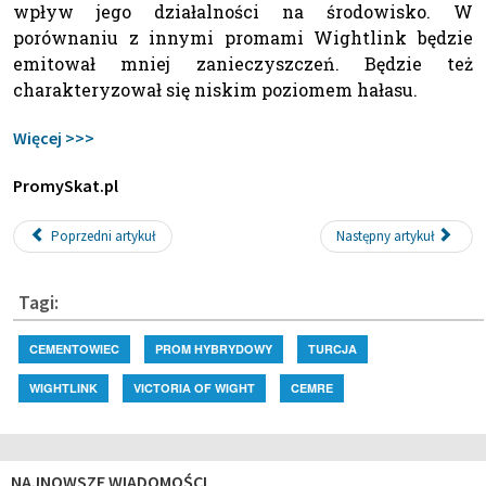
wpływ jego działalności na środowisko. W
porównaniu z innymi promami Wightlink będzie
emitował mniej zanieczyszczeń. Będzie też
charakteryzował się niskim poziomem hałasu.
Więcej >>>
PromySkat.pl
Poprzedni artykuł
Następny artykuł
Tagi:
CEMENTOWIEC
PROM HYBRYDOWY
TURCJA
WIGHTLINK
VICTORIA OF WIGHT
CEMRE
NAJNOWSZE WIADOMOŚCI