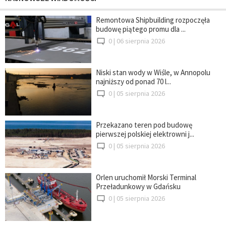
Remontowa Shipbuilding rozpoczęła
budowę piątego promu dla ...
0 |
06 sierpnia 2026
Niski stan wody w Wiśle, w Annopolu
najniższy od ponad 70 l...
0 |
05 sierpnia 2026
Przekazano teren pod budowę
pierwszej polskiej elektrowni j...
0 |
05 sierpnia 2026
Orlen uruchomił Morski Terminal
Przeładunkowy w Gdańsku
0 |
05 sierpnia 2026