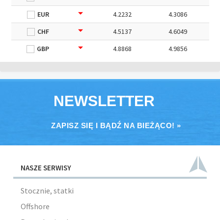
EUR
4.2232
4.3086
CHF
4.5137
4.6049
GBP
4.8868
4.9856
NEWSLETTER
ZAPISZ SIĘ I BĄDŹ NA BIEŻĄCO! »
NASZE SERWISY
Stocznie, statki
Offshore