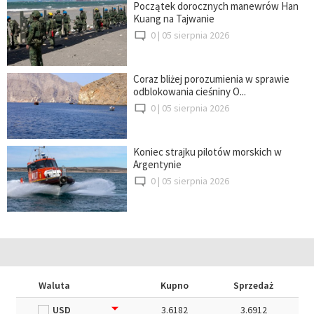
Początek dorocznych manewrów Han
Kuang na Tajwanie
0 |
05 sierpnia 2026
Coraz bliżej porozumienia w sprawie
odblokowania cieśniny O...
0 |
05 sierpnia 2026
Koniec strajku pilotów morskich w
Argentynie
0 |
05 sierpnia 2026
Waluta
Kupno
Sprzedaż
USD
3.6182
3.6912