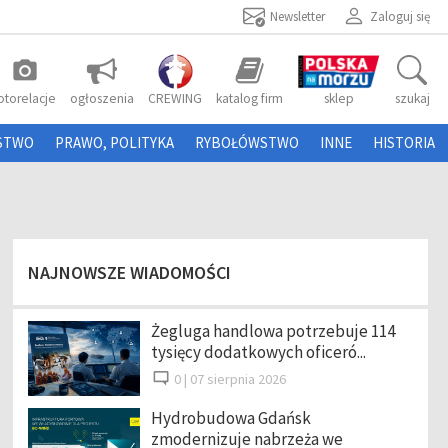
Newsletter
Zaloguj się
photo_camera
otorelacje
ogłoszenia
CREWING
katalog firm
sklep
szukaj
STWO
PRAWO, POLITYKA
RYBOŁÓWSTWO
INNE
HISTORIA
NAJNOWSZE WIADOMOŚCI
Żegluga handlowa potrzebuje 114
tysięcy dodatkowych oficeró...
0 |
07 sierpnia 2026
Hydrobudowa Gdańsk
zmodernizuje nabrzeża we