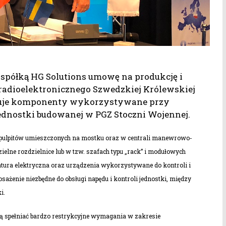
 spółką HG Solutions umowę na produkcję i
radioelektronicznego Szwedzkiej Królewskiej
tuje komponenty wykorzystywane przy
 jednostki budowanej w PGZ Stoczni Wojennej.
u pulpitów umieszczonych na mostku oraz w centrali manewrowo-
ielne rozdzielnice lub w tzw. szafach typu „rack” i modułowych
tura elektryczna oraz urządzenia wykorzystywane do kontroli i
ażenie niezbędne do obsługi napędu i kontroli jednostki, między
i.
spełniać bardzo restrykcyjne wymagania w zakresie