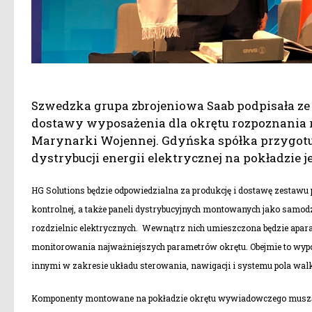
Szwedzka grupa zbrojeniowa Saab podpisała ze
dostawy wyposażenia dla okrętu rozpoznania 
Marynarki Wojennej. Gdyńska spółka przygo
dystrybucji energii elektrycznej na pokładzie
HG Solutions będzie odpowiedzialna za produkcję i dostawę zestaw
kontrolnej, a także paneli dystrybucyjnych montowanych jako samodz
rozdzielnic elektrycznych. Wewnątrz nich umieszczona będzie apara
monitorowania najważniejszych parametrów okrętu. Obejmie to wypos
innymi w zakresie układu sterowania, nawigacji i systemu pola walk
Komponenty montowane na pokładzie okrętu wywiadowczego muszą 