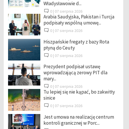
Władysławowie d...
0 |
07 sierpnia 2026
Arabia Saudyjska, Pakistan i Turcja
podpisały wspólną umowę...
0 |
07 sierpnia 2026
Hiszpańskie fregaty z bazy Rota
płyną do Ceuty
0 |
07 sierpnia 2026
Prezydent podpisał ustawę
wprowadzającą zerowy PIT dla
mary...
0 |
07 sierpnia 2026
Tu lepiej się nie kąpać, bo zakwitły
sinice
0 |
07 sierpnia 2026
Jest umowa na realizację centrum
kontroli granicznej w Porc...