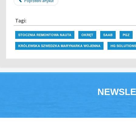
Poprzedni artykuł
Tagi:
STOCZNIA REMONTOWA NAUTA
OKRĘT
SAAB
PGZ
KRÓLEWSKA SZWEDZKA MARYNARKA WOJENNA
HG SOLUTION
NEWSLE