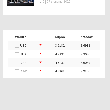
0 |
07 sierpnia 2026
Waluta
Kupno
Sprzedaż
USD
3.6182
3.6912
EUR
4.2232
4.3086
CHF
4.5137
4.6049
GBP
4.8868
4.9856