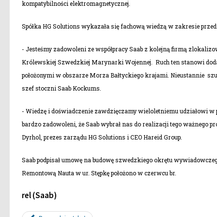
kompatybilności elektromagnetycznej.
Spółka HG Solutions wykazała się fachową wiedzą w zakresie prz
- Jesteśmy zadowoleni ze współpracy Saab z kolejną firmą zlokaliz
Królewskiej Szwedzkiej Marynarki Wojennej. Ruch ten stanowi d
położonymi w obszarze Morza Bałtyckiego krajami. Nieustannie sz
szef stoczni Saab Kockums.
- Wiedzę i doświadczenie zawdzięczamy wieloletniemu udziałowi w 
bardzo zadowoleni, że Saab wybrał nas do realizacji tego ważnego p
Dyrhol, prezes zarządu HG Solutions i CEO Hareid Group.
Saab podpisał umowę na budowę szwedzkiego okrętu wywiadowczego z
Remontową Nauta w ur. Stępkę położono w czerwcu br.
rel (Saab)