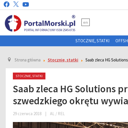
en
PORTAL INFORMACYJNY ISSN 2545-0735
STOCZNIE, STATKI
OFFS
Strona główna
Stocznie, statki
Saab zleca HG Solutio
STOCZNIE, STATKI
Saab zleca HG Solutions 
szwedzkiego okrętu wyw
29 czerwca 2018
|
AL / REL