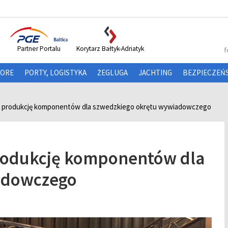
Partner Portalu
Korytarz Bałtyk-Adriatyk
f
HORE
PORTY, LOGISTYKA
ŻEGLUGA
JACHTING
BEZPIECZEŃ
ns produkcję komponentów dla szwedzkiego okrętu wywiadowczego
produkcję komponentów dla
iadowczego