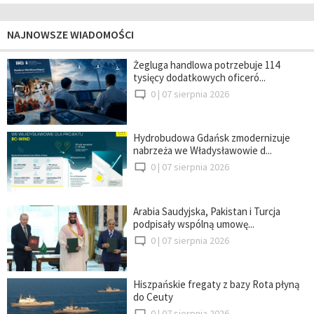
NAJNOWSZE WIADOMOŚCI
Żegluga handlowa potrzebuje 114
tysięcy dodatkowych oficeró...
0 |
07 sierpnia 2026
Hydrobudowa Gdańsk zmodernizuje
nabrzeża we Władysławowie d...
0 |
07 sierpnia 2026
Arabia Saudyjska, Pakistan i Turcja
podpisały wspólną umowę...
0 |
07 sierpnia 2026
Hiszpańskie fregaty z bazy Rota płyną
do Ceuty
0 |
07 sierpnia 2026