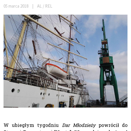
05 marca 2018
|
AL / REL
W ubiegłym tygodniu
Dar Młodzieży
powrócił do