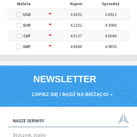
Waluta
Kupno
Sprzedaż
USD
3.6182
3.6912
EUR
4.2232
4.3086
CHF
4.5137
4.6049
GBP
4.8868
4.9856
NEWSLETTER
ZAPISZ SIĘ I BĄDŹ NA BIEŻĄCO! »
NASZE SERWISY
Stocznie, statki