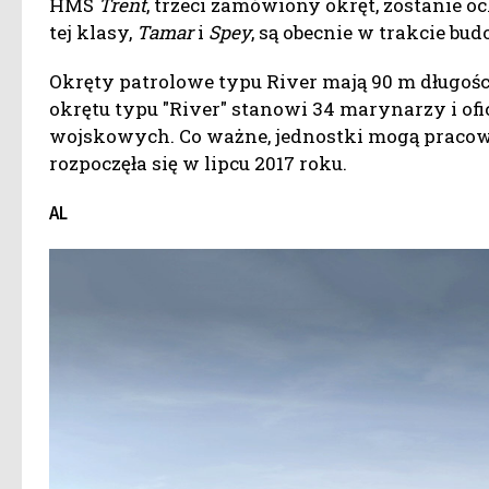
HMS
Trent
, trzeci zamówiony okręt, zostanie o
tej klasy,
Tamar
i
Spey
, są obecnie w trakcie bu
Okręty patrolowe typu River mają 90 m długości
okrętu typu "River" stanowi 34 marynarzy i ofi
wojskowych. Co ważne, jednostki mogą pracowa
rozpoczęła się w lipcu 2017 roku.
AL