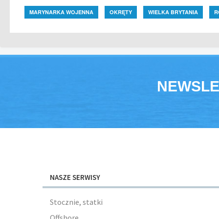
MARYNARKA WOJENNA
OKRĘTY
WIELKA BRYTANIA
R
NEWSLE
NASZE SERWISY
Stocznie, statki
Offshore