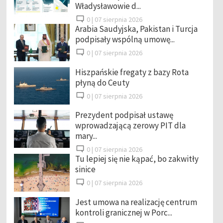
Władysławowie d...
0 |
07 sierpnia 2026
Arabia Saudyjska, Pakistan i Turcja
podpisały wspólną umowę...
0 |
07 sierpnia 2026
Hiszpańskie fregaty z bazy Rota
płyną do Ceuty
0 |
07 sierpnia 2026
Prezydent podpisał ustawę
wprowadzającą zerowy PIT dla
mary...
0 |
07 sierpnia 2026
Tu lepiej się nie kąpać, bo zakwitły
sinice
0 |
07 sierpnia 2026
Jest umowa na realizację centrum
kontroli granicznej w Porc...