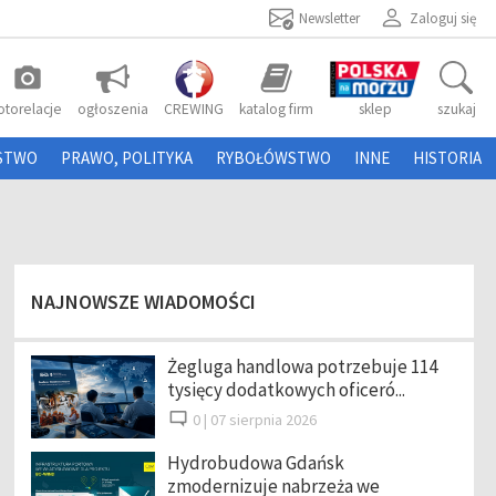
Newsletter
Zaloguj się
photo_camera
otorelacje
ogłoszenia
CREWING
katalog firm
sklep
szukaj
STWO
PRAWO, POLITYKA
RYBOŁÓWSTWO
INNE
HISTORIA
NAJNOWSZE WIADOMOŚCI
Żegluga handlowa potrzebuje 114
tysięcy dodatkowych oficeró...
0 |
07 sierpnia 2026
Hydrobudowa Gdańsk
zmodernizuje nabrzeża we