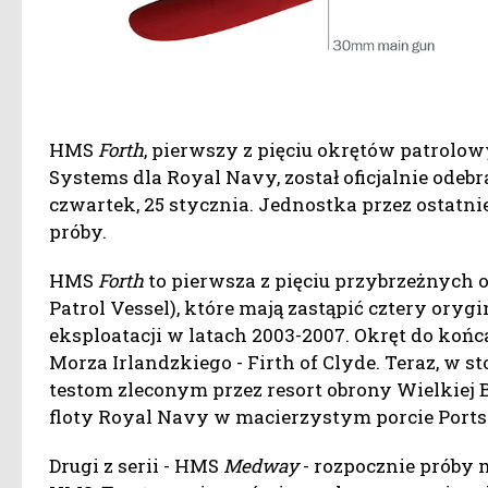
HMS
Forth
, pierwszy z pięciu okrętów patrolo
Systems dla Royal Navy, został oficjalnie odeb
czwartek, 25 stycznia. Jednostka przez ostatni
próby.
HMS
Forth
to pierwsza z pięciu przybrzeżnych 
Patrol Vessel), które mają zastąpić cztery oryg
eksploatacji w latach 2003-2007. Okręt do końc
Morza Irlandzkiego - Firth of Clyde. Teraz, w s
testom zleconym przez resort obrony Wielkiej
floty Royal Navy w macierzystym porcie Ports
Drugi z serii - HMS
Medway
- rozpocznie próby 