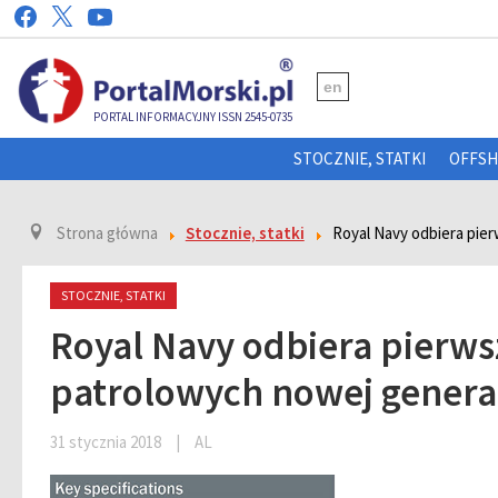
en
PORTAL INFORMACYJNY ISSN 2545-0735
STOCZNIE, STATKI
OFFS
Strona główna
Stocznie, statki
Royal Navy odbiera pier
STOCZNIE, STATKI
Royal Navy odbiera pierwsz
patrolowych nowej genera
31 stycznia 2018
|
AL