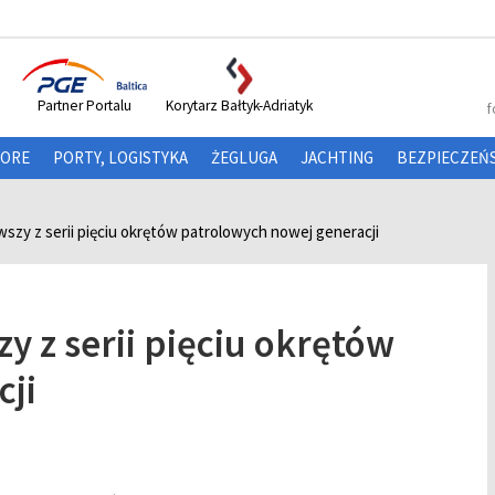
Partner Portalu
Korytarz Bałtyk-Adriatyk
f
HORE
PORTY, LOGISTYKA
ŻEGLUGA
JACHTING
BEZPIECZEŃ
wszy z serii pięciu okrętów patrolowych nowej generacji
y z serii pięciu okrętów
cji