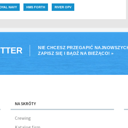
OYAL NAVY
HMS FORTH
RIVER OPV
NIE CHCESZ PRZEGAPIĆ NAJNOWSZYC
TTER
ZAPISZ SIĘ I BĄDŹ NA BIEŻĄCO! »
NA SKRÓTY
Crewing
Katalog firm