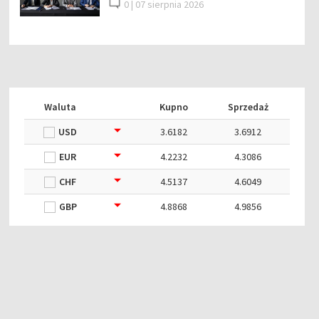
0 |
07 sierpnia 2026
Waluta
Kupno
Sprzedaż
USD
3.6182
3.6912
EUR
4.2232
4.3086
CHF
4.5137
4.6049
GBP
4.8868
4.9856