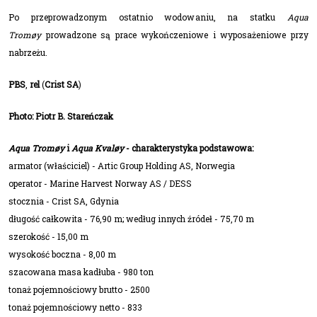
Po przeprowadzonym ostatnio wodowaniu, na statku
Aqua
Tromøy
prowadzone są prace wykończeniowe i wyposażeniowe przy
nabrzeżu.
PBS
,
rel
(
Crist SA
)
Photo: Piotr B. Stareńczak
Aqua Tromøy
i
Aqua Kvaløy
- charakterystyka podstawowa:
armator (właściciel) - Artic Group Holding AS, Norwegia
operator - Marine Harvest Norway AS / DESS
stocznia - Crist SA, Gdynia
długość całkowita - 76,90 m; według innych źródeł - 75,70 m
szerokość - 15,00 m
wysokość boczna - 8,00 m
szacowana masa kadłuba - 980 ton
tonaż pojemnościowy brutto - 2500
tonaż pojemnościowy netto - 833