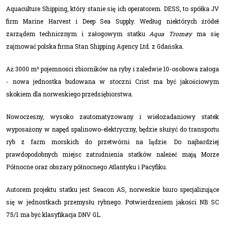
Aquaculture Shipping, który stanie się ich operatorem.
DESS, to spółka JV
firm Marine Harvest i Deep Sea Supply.
Według niektórych źródeł
zarządem technicznym i załogowym statku
Aqua Tromøy
ma się
zajmować polska firma Stan Shipping Agency Ltd. z Gdańska.
Aż 3000 m³ pojemności zbiorników na ryby i zaledwie 10-osobowa załoga
- nowa jednostka budowana w stoczni Crist ma być jakościowym
skokiem dla norweskiego przedsiębiorstwa.
Nowoczesny, wysoko zautomatyzowany i wielozadaniowy statek
wyposażony w napęd spalinowo-elektryczny, będzie służyć do transportu
ryb z farm morskich do przetwórni na lądzie. Do najbardziej
prawdopodobnych miejsc zatrudnienia statków należeć mają Morze
Północne oraz obszary północnego Atlantyku i Pacyfiku.
Autorem projektu statku jest Seacon AS, norweskie biuro specjalizujące
się w jednostkach przemysłu rybnego. Potwierdzeniem jakości NB SC
75/1 ma być klasyfikacja DNV GL.