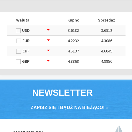
Waluta
Kupno
Sprzedaż
USD
3.6182
3.6912
EUR
4.2232
4.3086
CHF
4.5137
4.6049
GBP
4.8868
4.9856
NEWSLETTER
ZAPISZ SIĘ I BĄDŹ NA BIEŻĄCO! »