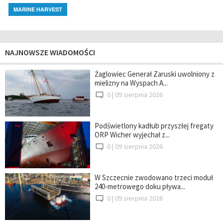
MARINE HARVEST
NAJNOWSZE WIADOMOŚCI
Żaglowiec Generał Zaruski uwolniony z
mielizny na Wyspach A...
0 |
09 sierpnia 2026
Podświetlony kadłub przyszłej fregaty
ORP Wicher wyjechał z...
0 |
09 sierpnia 2026
W Szczecnie zwodowano trzeci moduł
240-metrowego doku pływa...
0 |
09 sierpnia 2026