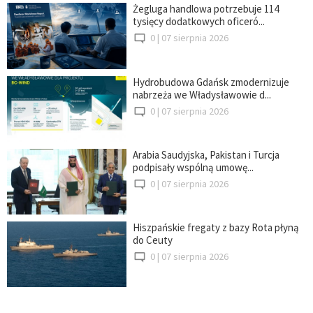
Żegluga handlowa potrzebuje 114
tysięcy dodatkowych oficeró...
0 |
07 sierpnia 2026
Hydrobudowa Gdańsk zmodernizuje
nabrzeża we Władysławowie d...
0 |
07 sierpnia 2026
Arabia Saudyjska, Pakistan i Turcja
podpisały wspólną umowę...
0 |
07 sierpnia 2026
Hiszpańskie fregaty z bazy Rota płyną
do Ceuty
0 |
07 sierpnia 2026