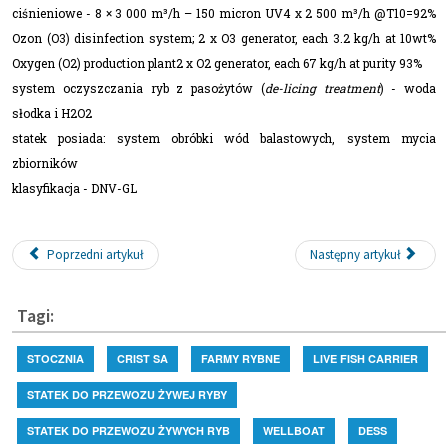
ciśnieniowe - 8 × 3 000 m³/h – 150 micron UV4 x 2 500 m³/h @T10=92%
Ozon (O3) disinfection system; 2 x O3 generator, each 3.2 kg/h at 10wt%
Oxygen (O2) production plant2 x O2 generator, each 67 kg/h at purity 93%
system oczyszczania ryb z pasożytów (
de-licing treatment
) - woda
słodka i H2O2
statek posiada: system obróbki wód balastowych, system mycia
zbiorników
klasyfikacja - DNV-GL
Poprzedni artykuł
Następny artykuł
Tagi:
STOCZNIA
CRIST SA
FARMY RYBNE
LIVE FISH CARRIER
STATEK DO PRZEWOZU ŻYWEJ RYBY
STATEK DO PRZEWOZU ŻYWYCH RYB
WELLBOAT
DESS