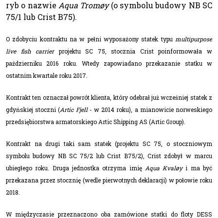
ryb o nazwie
Aqua Tromøy
(o symbolu budowy NB SC
75/1 lub Crist B75).
O zdobyciu kontraktu na w pełni wyposażony statek typu
multipurpose
live fish carrier
projektu SC 75, stocznia Crist poinformowała w
październiku 2016 roku. Wtedy zapowiadano przekazanie statku w
ostatnim kwartale roku 2017.
Kontrakt ten oznaczał powrót klienta, który odebrał już wcześniej statek z
gdyńskiej stoczni (
Artic Fjell
- w 2014 roku), a mianowicie norweskiego
przedsiębiorstwa armatorskiego Artic Shipping AS (Artic Group).
Kontrakt na drugi taki sam statek (projektu SC 75, o stoczniowym
symbolu budowy NB SC 75/2 lub Crist B75/2), Crist zdobył w marcu
ubiegłego roku. Druga jednostka otrzyma imię
Aqua Kvaløy
i ma być
przekazana przez stocznię (wedle pierwotnych deklaracji) w połowie roku
2018.
W międzyczasie przeznaczono oba zamówione statki do floty DESS