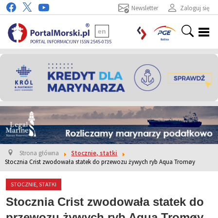
Newsletter
Zaloguj się
en
PORTAL INFORMACYJNY ISSN 2545-0735
Strona główna
Stocznie, statki
Stocznia Crist zwodowała statek do przewozu żywych ryb Aqua Tromøy
STOCZNIE, STATKI
Stocznia Crist zwodowała statek do
przewozu żywych ryb Aqua Tromøy