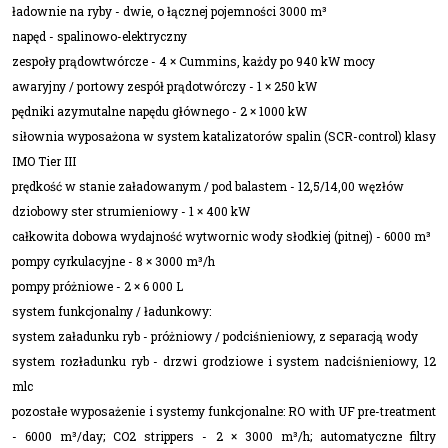
ładownie na ryby - dwie, o łącznej pojemności 3000 m³
napęd - spalinowo-elektryczny
zespoły prądowtwórcze - 4 × Cummins, każdy po 940 kW mocy
awaryjny / portowy zespół prądotwórczy - 1 × 250 kW
pędniki azymutalne napędu głównego - 2 × 1000 kW
siłownia wyposażona w system katalizatorów spalin (SCR-control) klasy
IMO Tier III
prędkość w stanie załadowanym / pod balastem - 12,5/14,00 węzłów
dziobowy ster strumieniowy - 1 × 400 kW
całkowita dobowa wydajność wytwornic wody słodkiej (pitnej) - 6000 m³
pompy cyrkulacyjne - 8 × 3000 m³/h
pompy próżniowe - 2 × 6 000 L
system funkcjonalny / ładunkowy:
system załadunku ryb - próżniowy / podciśnieniowy, z separacją wody
system rozładunku ryb - drzwi grodziowe i system nadciśnieniowy, 12
mlc
pozostałe wyposażenie i systemy funkcjonalne: RO with UF pre-treatment
- 6000 m³/day; CO2 strippers - 2 × 3000 m³/h; automatyczne filtry