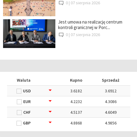
0 |
07 sierpnia 2026
Jest umowa na realizację centrum
kontroli granicznej w Porc...
0 |
07 sierpnia 2026
Waluta
Kupno
Sprzedaż
USD
3.6182
3.6912
EUR
4.2232
4.3086
CHF
4.5137
4.6049
GBP
4.8868
4.9856