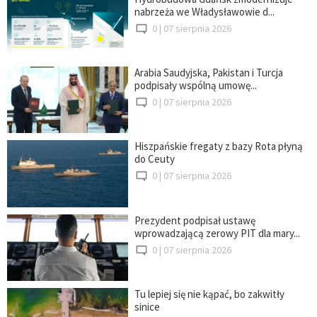
nabrzeża we Władysławowie d...
0 |
07 sierpnia 2026
Arabia Saudyjska, Pakistan i Turcja
podpisały wspólną umowę...
0 |
07 sierpnia 2026
Hiszpańskie fregaty z bazy Rota płyną
do Ceuty
0 |
07 sierpnia 2026
Prezydent podpisał ustawę
wprowadzającą zerowy PIT dla mary...
0 |
07 sierpnia 2026
Tu lepiej się nie kąpać, bo zakwitły
sinice