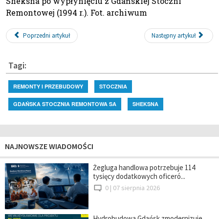
Sheksna po wypłynięciu z Gdańskiej Stoczni
Remontowej (1994 r.). Fot. archiwum
Poprzedni artykuł
Następny artykuł
Tagi:
REMONTY I PRZEBUDOWY
STOCZNIA
GDAŃSKA STOCZNIA REMONTOWA SA
SHEKSNA
NAJNOWSZE WIADOMOŚCI
Żegluga handlowa potrzebuje 114
tysięcy dodatkowych oficeró...
0 |
07 sierpnia 2026
Hydrobudowa Gdańsk zmodernizuje