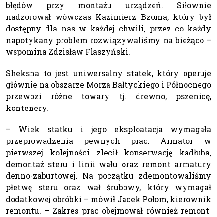
błędów przy montażu urządzeń. Siłownie
nadzorował wówczas Kazimierz Bzoma, który był
dostępny dla nas w każdej chwili, przez co każdy
napotykany problem rozwiązywaliśmy na bieżąco –
wspomina Zdzisław Flaszyński.
Sheksna to jest uniwersalny statek, który operuje
głównie na obszarze Morza Bałtyckiego i Północnego
przewozi różne towary tj. drewno, pszenicę,
kontenery.
– Wiek statku i jego eksploatacja wymagała
przeprowadzenia pewnych prac. Armator w
pierwszej kolejności zlecił konserwację kadłuba,
demontaż steru i linii wału oraz remont armatury
denno-zaburtowej. Na początku zdemontowaliśmy
płetwę steru oraz wał śrubowy, który wymagał
dodatkowej obróbki – mówił Jacek Połom, kierownik
remontu. – Zakres prac obejmował również remont