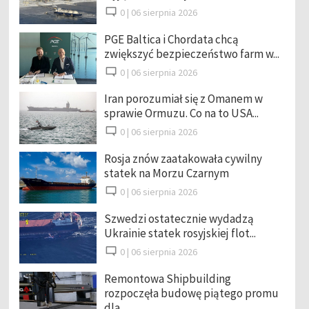
0 |
06 sierpnia 2026
PGE Baltica i Chordata chcą
zwiększyć bezpieczeństwo farm w...
0 |
06 sierpnia 2026
Iran porozumiał się z Omanem w
sprawie Ormuzu. Co na to USA...
0 |
06 sierpnia 2026
Rosja znów zaatakowała cywilny
statek na Morzu Czarnym
0 |
06 sierpnia 2026
Szwedzi ostatecznie wydadzą
Ukrainie statek rosyjskiej flot...
0 |
06 sierpnia 2026
Remontowa Shipbuilding
rozpoczęła budowę piątego promu
dla ...