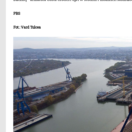
PBS
Fot.: Vard Tulcea