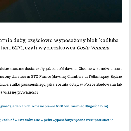
atnio duży, częściowo wyposażony blok kadłuba
ieri 6271, czyli wycieczkowca
Costa Venezia
olskie stocznie dostarczały już od dość dawna. Obecnie w zamówieniach
czony dla stoczni STX France (dawniej Chantiers de l'Atlantique). Będzie
łuba statku pasażerskiego, jaka została dotąd w Polsce zbudowana lub
a własnej pływalności.
.
viglia+'' (jeden z nich, o masie prawie 6000 ton, ma mieć długość 125 m)
, kadłubów i statków, a ile w pełni wyposażonych jednostek "pod klucz"?