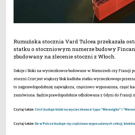
Rumuńska stocznia Vard Tulcea przekazała ost
statku o stoczniowym numerze budowy Fincant
zbudowany na zlecenie stoczni z Włoch.
Sekcje i bloki na wycieczkowce budowane w Niemczech czy Francji p
stoczni Crist jest większy blok kadłuba statku wycieczkowego przezna
to najprawdopodobniej największa, częściowo wyposażona, część kad
zamówiona. Będzie prawdopodobnie odholowana z Gdyni do Francji n
Czytaj także:
Crist buduje bloki na wycieczkowce typu ''Meraviglia'' i ''Mera
Czytaj także:
Ile w Polsce buduje się częściowo wyposażonych sekcji, bloków