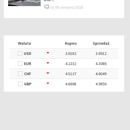
0 |
06 sierpnia 2026
Waluta
Kupno
Sprzedaż
USD
3.6182
3.6912
EUR
4.2232
4.3086
CHF
4.5137
4.6049
GBP
4.8868
4.9856