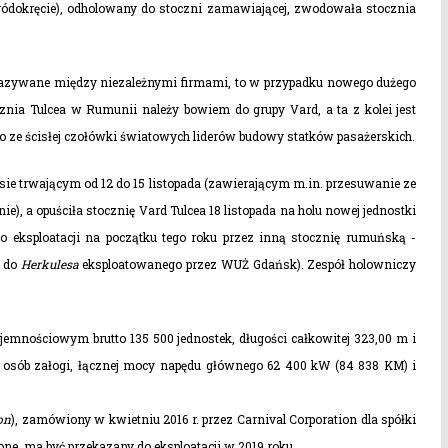
ródokręcie), odholowany do stoczni zamawiającej, zwodowała stocznia
rzekazywane między niezależnymi firmami, to w przypadku nowego dużego
znia Tulcea w Rumunii należy bowiem do grupy Vard, a ta z kolei jest
o ze ścisłej czołówki światowych liderów budowy statków pasażerskich.
e trwającym od 12 do 15 listopada (zawierającym m.in. przesuwanie ze
 a opuściła stocznię Vard Tulcea 18 listopada na holu nowej jednostki
o eksploatacji na początku tego roku przez inną stocznię rumuńską -
u do
Herkulesa
eksploatowanego przez WUŻ Gdańsk). Zespół holowniczy
emnościowym brutto 135 500 jednostek, długości całkowitej 323,00 m i
0 osób załogi, łącznej mocy napędu głównego 62 400 kW (84 838 KM) i
on
), zamówiony w kwietniu 2016 r. przez Carnival Corporation dla spółki
one, ma być przekazany do eksploatacji w 2019 roku.