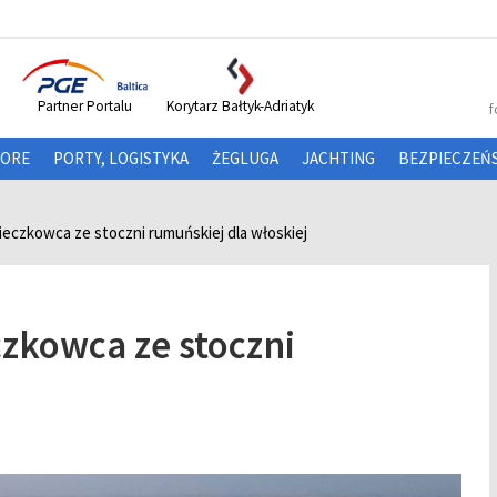
Partner Portalu
Korytarz Bałtyk-Adriatyk
f
HORE
PORTY, LOGISTYKA
ŻEGLUGA
JACHTING
BEZPIECZEŃ
eczkowca ze stoczni rumuńskiej dla włoskiej
zkowca ze stoczni