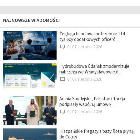
NAJNOWSZE WIADOMOŚCI
Żegluga handlowa potrzebuje 114
tysięcy dodatkowych oficeró...
0 |
07 sierpnia 2026
Hydrobudowa Gdańsk zmodernizuje
nabrzeża we Władysławowie d...
0 |
07 sierpnia 2026
Arabia Saudyjska, Pakistan i Turcja
podpisały wspólną umowę...
0 |
07 sierpnia 2026
Hiszpańskie fregaty z bazy Rota płyną
do Ceuty