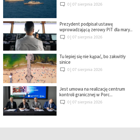
0 |
07 sierpnia 2026
Prezydent podpisał ustawę
wprowadzającą zerowy PIT dla mary...
0 |
07 sierpnia 2026
Tu lepiej się nie kąpać, bo zakwitły
sinice
0 |
07 sierpnia 2026
Jest umowa na realizację centrum
kontroli granicznej w Porc...
0 |
07 sierpnia 2026