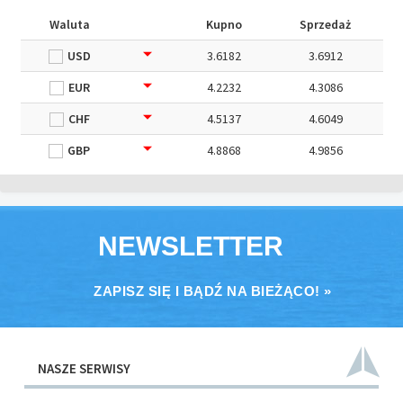
Waluta
Kupno
Sprzedaż
USD
3.6182
3.6912
EUR
4.2232
4.3086
CHF
4.5137
4.6049
GBP
4.8868
4.9856
NEWSLETTER
ZAPISZ SIĘ I BĄDŹ NA BIEŻĄCO! »
NASZE SERWISY