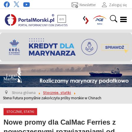
Newsletter
Zaloguj się
en
PORTAL INFORMACYJNY ISSN 2545-0735
Strona główna
Stocznie, statki
Stena Futura pomyślnie zakończyła próby morskie w Chinach
STOCZNIE, STATKI
Nowe promy dla CalMac Ferries z
nowoczesnymi rozwiązaniami od