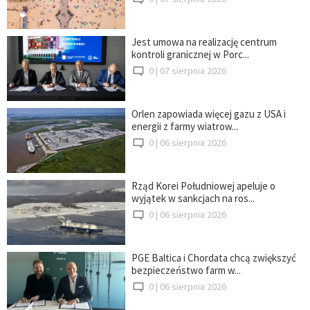
Jest umowa na realizację centrum
kontroli granicznej w Porc...
0 |
07 sierpnia 2026
Orlen zapowiada więcej gazu z USA i
energii z farmy wiatrow...
0 |
06 sierpnia 2026
Rząd Korei Południowej apeluje o
wyjątek w sankcjach na ros...
0 |
06 sierpnia 2026
PGE Baltica i Chordata chcą zwiększyć
bezpieczeństwo farm w...
0 |
06 sierpnia 2026