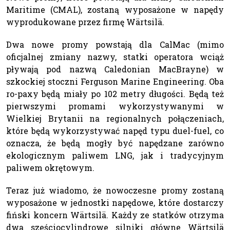
Maritime (CMAL), zostaną wyposażone w napędy
wyprodukowane przez firmę Wärtsilä.
Dwa nowe promy powstają dla CalMac (mimo
oficjalnej zmiany nazwy, statki operatora wciąż
pływają pod nazwą Caledonian MacBrayne) w
szkockiej stoczni Ferguson Marine Engineering. Oba
ro-paxy będą miały po 102 metry długości. Będą też
pierwszymi promami wykorzystywanymi w
Wielkiej Brytanii na regionalnych połączeniach,
które będą wykorzystywać napęd typu duel-fuel, co
oznacza, że będą mogły być napędzane zarówno
ekologicznym paliwem LNG, jak i tradycyjnym
paliwem okrętowym.
Teraz już wiadomo, że nowoczesne promy zostaną
wyposażone w jednostki napędowe, które dostarczy
fiński koncern Wärtsilä. Każdy ze statków otrzyma
dwa sześciocylindrowe silniki główne Wärtsilä