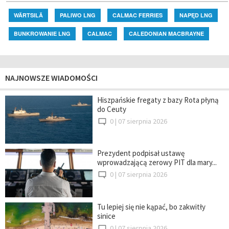
WÄRTSILÄ
PALIWO LNG
CALMAC FERRIES
NAPĘD LNG
BUNKROWANIE LNG
CALMAC
CALEDONIAN MACBRAYNE
NAJNOWSZE WIADOMOŚCI
Hiszpańskie fregaty z bazy Rota płyną
do Ceuty
0 |
07 sierpnia 2026
Prezydent podpisał ustawę
wprowadzającą zerowy PIT dla mary...
0 |
07 sierpnia 2026
Tu lepiej się nie kąpać, bo zakwitły
sinice
0 |
07 sierpnia 2026