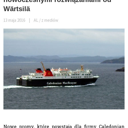
Wärtsilä
13 maja 2016
|
AL / z mediów
Nowe promy, które powstają dla firmy Caledonian