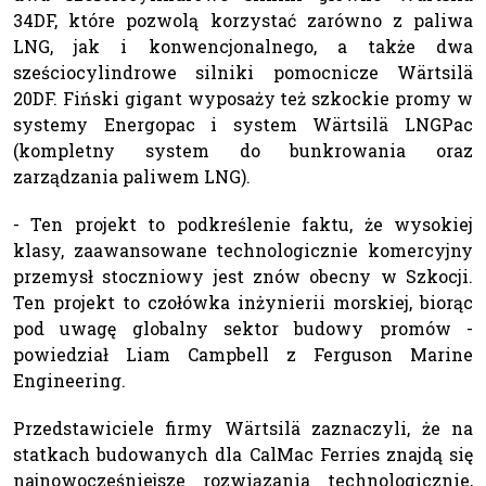
34DF, które pozwolą korzystać zarówno z paliwa
LNG, jak i konwencjonalnego, a także dwa
sześciocylindrowe silniki pomocnicze Wärtsilä
20DF. Fiński gigant wyposaży też szkockie promy w
systemy Energopac i system Wärtsilä LNGPac
(kompletny system do bunkrowania oraz
zarządzania paliwem LNG).
- Ten projekt to podkreślenie faktu, że wysokiej
klasy, zaawansowane technologicznie komercyjny
przemysł stoczniowy jest znów obecny w Szkocji.
Ten projekt to czołówka inżynierii morskiej, biorąc
pod uwagę globalny sektor budowy promów -
powiedział Liam Campbell z Ferguson Marine
Engineering.
Przedstawiciele firmy Wärtsilä zaznaczyli, że na
statkach budowanych dla CalMac Ferries znajdą się
najnowocześniejsze rozwiązania technologicznie,