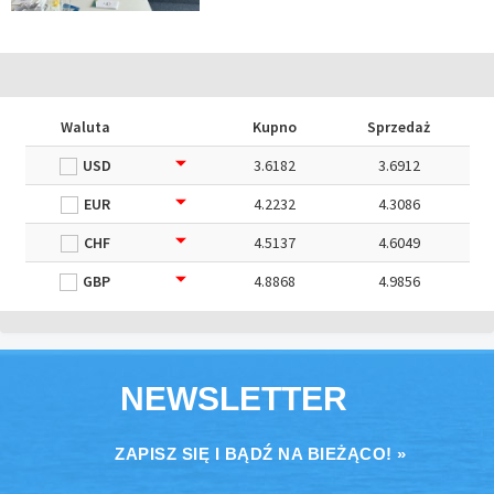
Waluta
Kupno
Sprzedaż
USD
3.6182
3.6912
EUR
4.2232
4.3086
CHF
4.5137
4.6049
GBP
4.8868
4.9856
NEWSLETTER
ZAPISZ SIĘ I BĄDŹ NA BIEŻĄCO! »