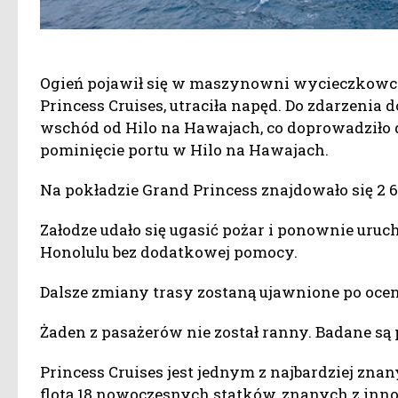
Ogień pojawił się w maszynowni wycieczkowca,
Princess Cruises, utraciła napęd. Do zdarzenia
wschód od Hilo na Hawajach, co doprowadziło 
pominięcie portu w Hilo na Hawajach.
Na pokładzie Grand Princess znajdowało się 2 6
Załodze udało się ugasić pożar i ponownie uruch
Honolulu bez dodatkowej pomocy.
Dalsze zmiany trasy zostaną ujawnione po oce
Żaden z pasażerów nie został ranny. Badane s
Princess Cruises jest jednym z najbardziej z
flotą 18 nowoczesnych statków, znanych z inn