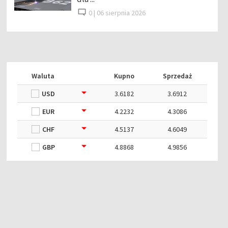
0 |
06 sierpnia 2026
Waluta
Kupno
Sprzedaż
USD
3.6182
3.6912
EUR
4.2232
4.3086
CHF
4.5137
4.6049
GBP
4.8868
4.9856