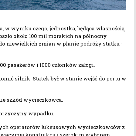
 w wyniku czego, jednostka, będąca własnością
 doszło około 100 mil morskich na północny
do niewielkich zmian w planie podróży statku -
00 pasażerów i 1000 członków załogi.
omić silnik. Statek był w stanie wejść do portu w
nie szkód wycieczkowca.
ą przyczyny wypadku.
nanych operatorów luksusowych wycieczkowców z
owacyjnej konstrukcji i szerokim wyborem