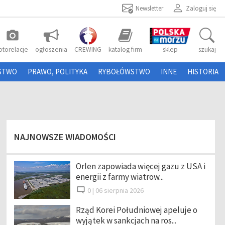
Newsletter
Zaloguj się
photo_camera
otorelacje
ogłoszenia
CREWING
katalog firm
sklep
szukaj
STWO
PRAWO, POLITYKA
RYBOŁÓWSTWO
INNE
HISTORIA
NAJNOWSZE WIADOMOŚCI
Orlen zapowiada więcej gazu z USA i
energii z farmy wiatrow...
0 |
06 sierpnia 2026
Rząd Korei Południowej apeluje o
wyjątek w sankcjach na ros...