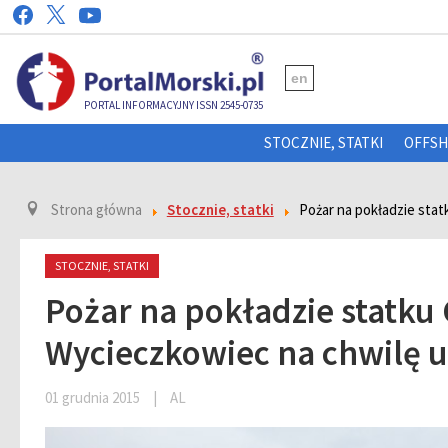
en
PORTAL INFORMACYJNY ISSN 2545-0735
STOCZNIE, STATKI
OFFS
Strona główna
Stocznie, statki
Pożar na pokładzie stat
STOCZNIE, STATKI
Pożar na pokładzie statku 
Wycieczkowiec na chwilę u
01 grudnia 2015
|
AL