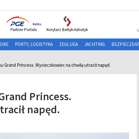
Partner Portalu
Korytarz Bałtyk-Adriatyk
f
HORE
PORTY, LOGISTYKA
ŻEGLUGA
JACHTING
BEZPIECZEŃ
ku Grand Princess. Wycieczkowiec na chwilę utracił napęd.
Grand Princess.
tracił napęd.