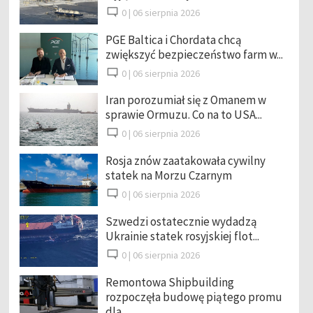
0 |
06 sierpnia 2026
PGE Baltica i Chordata chcą
zwiększyć bezpieczeństwo farm w...
0 |
06 sierpnia 2026
Iran porozumiał się z Omanem w
sprawie Ormuzu. Co na to USA...
0 |
06 sierpnia 2026
Rosja znów zaatakowała cywilny
statek na Morzu Czarnym
0 |
06 sierpnia 2026
Szwedzi ostatecznie wydadzą
Ukrainie statek rosyjskiej flot...
0 |
06 sierpnia 2026
Remontowa Shipbuilding
rozpoczęła budowę piątego promu
dla ...