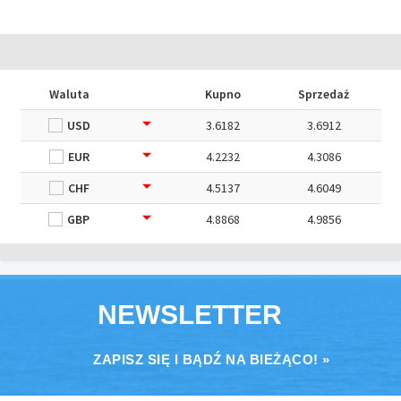
Waluta
Kupno
Sprzedaż
USD
3.6182
3.6912
EUR
4.2232
4.3086
CHF
4.5137
4.6049
GBP
4.8868
4.9856
NEWSLETTER
ZAPISZ SIĘ I BĄDŹ NA BIEŻĄCO! »