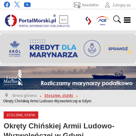
Newsletter
Zaloguj się
en
PORTAL INFORMACYJNY ISSN 2545-0735
Strona główna
Stocznie, statki
Okręty Chińskiej Armii Ludowo-Wyzwoleńczej w Gdyni
STOCZNIE, STATKI
Okręty Chińskiej Armii Ludowo-
Wyzwoleńczej w Gdyni