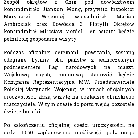
Zespół okrętów z Chin pod dowództwem
kontradmirała Jianxun Wang, przywita Inspektor
Marynarki Wojennej wiceadmirał Marian
Ambroziak oraz Dowódca 3. Flotylli Okrętów
kontradmirał Mirosław Mordel. Ten ostatni będzie
pełnił rolę gospodarza wizyty.
Podczas oficjalnej ceremonii powitania, zostaną
odegrane hymny obu państw z jednoczesnym
podniesieniem flag narodowych na maszt.
Wojskową asystę honorową stanowić będzie
Kompania Reprezentacyjna MW. Przedstawiciele
Polskiej Marynarki Wojennej, w ramach oficjalnych
uroczystości, złożą wizytę na pokładzie chińskiego
niszczyciela. W tym czasie do portu wejdą pozostałe
dwie jednostki.
Po zakończeniu oficjalnej części uroczystości, na
godz. 10.50 zaplanowano możliwość godzinnego