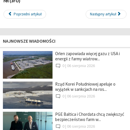
rel (3FO)
Poprzedni artykuł
Następny artykuł
NAJNOWSZE WIADOMOŚCI
Orlen zapowiada więcej gazu z USA i
energii z farmy wiatrow...
0 |
06 sierpnia 2026
Rząd Korei Południowej apeluje o
wyjątek w sankcjach na ros...
0 |
06 sierpnia 2026
PGE Baltica i Chordata chcą zwiększyć
bezpieczeństwo farm w...
0 |
06 sierpnia 2026