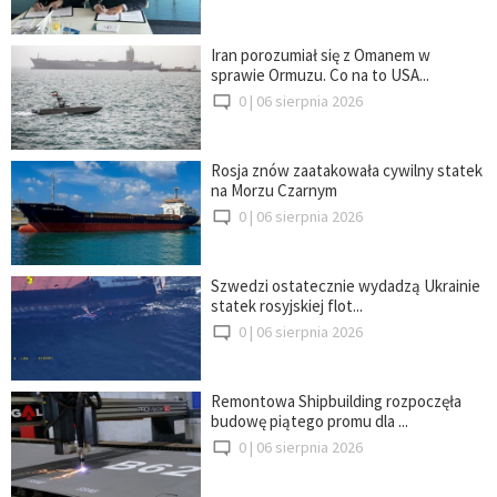
Iran porozumiał się z Omanem w
sprawie Ormuzu. Co na to USA...
0 |
06 sierpnia 2026
Rosja znów zaatakowała cywilny statek
na Morzu Czarnym
0 |
06 sierpnia 2026
Szwedzi ostatecznie wydadzą Ukrainie
statek rosyjskiej flot...
0 |
06 sierpnia 2026
Remontowa Shipbuilding rozpoczęła
budowę piątego promu dla ...
0 |
06 sierpnia 2026