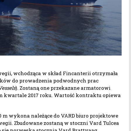
egii, wchodząca w skład Fincanterii otrzymała
atków do prowadzenia podwodnych prac
Vessels
). Zostaną one przekazane armatorowi
m kwartale 2017 roku. Wartość kontraktu opiewa
i 20 m wykona należące do VARD biuro projektowe
wegii. Zbudowane zostaną w stoczni Vard Tulcea
 się norweska stocznia Vard Brattvaag.