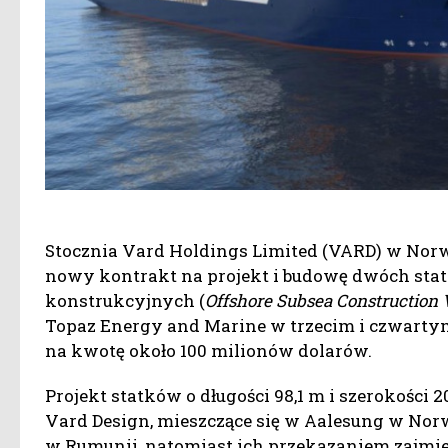
Stocznia Vard Holdings Limited (VARD) w Norw
nowy kontrakt na projekt i budowę dwóch st
konstrukcyjnych (
Offshore Subsea Construction 
Topaz Energy and Marine w trzecim i czwarty
na kwotę około 100 milionów dolarów.
Projekt statków o długości 98,1 m i szerokośc
Vard Design, mieszczące się w Aalesung w Nor
w Rumunii, natomiast ich przekazaniem zajmie