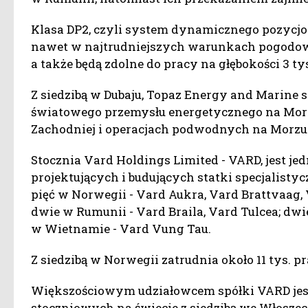
Klasa DP2, czyli system dynamicznego pozycjo
nawet w najtrudniejszych warunkach pogodow
a także będą zdolne do pracy na głębokości 3 t
Z siedzibą w Dubaju, Topaz Energy and Marine s
światowego przemysłu energetycznego na Morz
Zachodniej i operacjach podwodnych na Morzu
Stocznia Vard Holdings Limited - VARD, jest 
projektujących i budujących statki specjalistyc
pięć w Norwegii - Vard Aukra, Vard Brattvaag,
dwie w Rumunii - Vard Braila, Vard Tulcea; dwie
w Wietnamie - Vard Vung Tau.
Z siedzibą w Norwegii zatrudnia około 11 tys. 
Większościowym udziałowcem spółki VARD jest 
stoczniowych na świecie z siedzibą we Włoszec