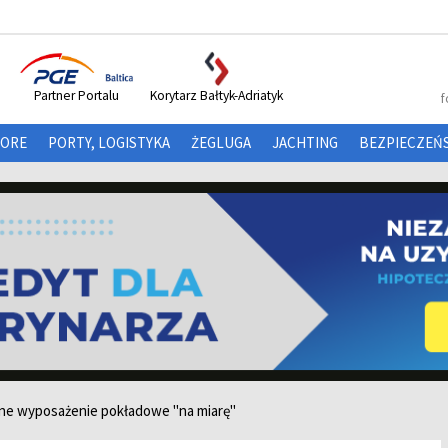
Partner Portalu
Korytarz Bałtyk-Adriatyk
f
HORE
PORTY, LOGISTYKA
ŻEGLUGA
JACHTING
BEZPIECZEŃ
ne wyposażenie pokładowe "na miarę"