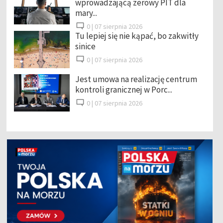
wprowadzającą zerowy PIT dla
mary...
0 |
07 sierpnia 2026
Tu lepiej się nie kąpać, bo zakwitły
sinice
0 |
07 sierpnia 2026
Jest umowa na realizację centrum
kontroli granicznej w Porc...
0 |
07 sierpnia 2026