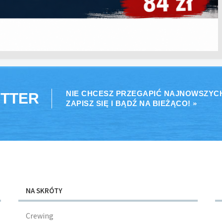
NIE CHCESZ PRZEGAPIĆ NAJNOWSZYC
TTER
ZAPISZ SIĘ I BĄDŹ NA BIEŻĄCO! »
NA SKRÓTY
Crewing