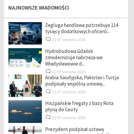
NAJNOWSZE WIADOMOŚCI
Żegluga handlowa potrzebuje 114
tysięcy dodatkowych oficeró...
0 |
07 sierpnia 2026
Hydrobudowa Gdańsk
zmodernizuje nabrzeża we
Władysławowie d...
0 |
07 sierpnia 2026
Arabia Saudyjska, Pakistan i Turcja
podpisały wspólną umowę...
0 |
07 sierpnia 2026
Hiszpańskie fregaty z bazy Rota
płyną do Ceuty
0 |
07 sierpnia 2026
Prezydent podpisał ustawę