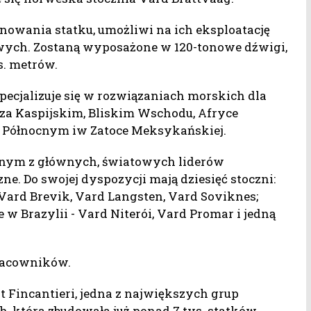
nowania statku, umożliwi na ich eksploatację
ych. Zostaną wyposażone w 120-tonowe dźwigi,
ys. metrów.
pecjalizuje się w rozwiązaniach morskich dla
a Kaspijskim, Bliskim Wschodu, Afryce
 Północnym iw Zatoce Meksykańskiej.
jednym z głównych, światowych liderów
zne. Do swojej dyspozycji mają dziesięć stoczni:
 Vard Brevik, Vard Langsten, Vard Soviknes;
 w Brazylii - Vard Niterói, Vard Promar i jedną
pracowników.
Fincantieri, jedna z największych grup
h, która zbudowała już ponad 7 tys. statków.