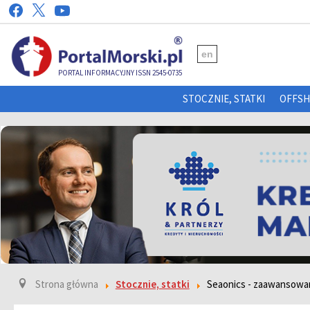
en
PORTAL INFORMACYJNY ISSN 2545-0735
STOCZNIE, STATKI
OFFS
Strona główna
Stocznie, statki
Seaonics - zaawansowa