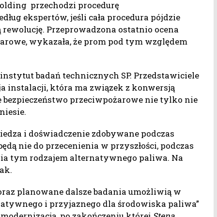
olding przechodzi procedurę
ug ekspertów, jeśli cała procedura pójdzie
 rewolucję. Przeprowadzona ostatnio ocena
żarowe, wykazała, że prom pod tym względem
nstytut badań technicznych SP. Przedstawiciele
a instalacji, która ma związek z konwersją
e bezpieczeństwo przeciwpożarowe nie tylko nie
niesie.
 wiedza i doświadczenie zdobywane podczas
 będą nie do przecenienia w przyszłości, podczas
ia tym rodzajem alternatywnego paliwa. Na
ak.
 oraz planowane dalsze badania umożliwią w
rnatywnego i przyjaznego dla środowiska paliwa”
a modernizacja, po zakończeniu której
Stena