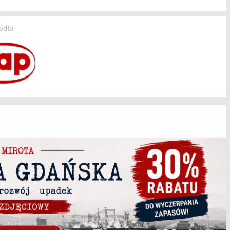
ódło: