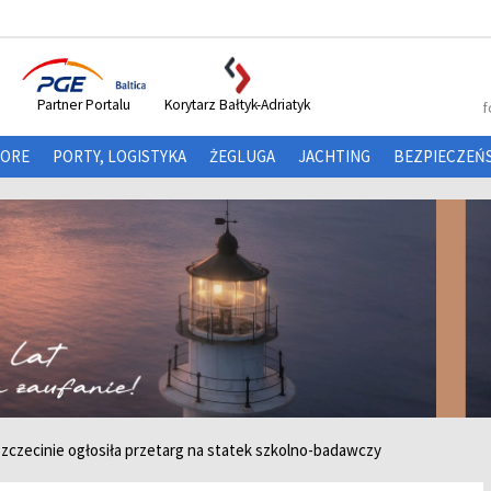
Partner Portalu
Korytarz Bałtyk-Adriatyk
f
HORE
PORTY, LOGISTYKA
ŻEGLUGA
JACHTING
BEZPIECZEŃ
zczecinie ogłosiła przetarg na statek szkolno-badawczy