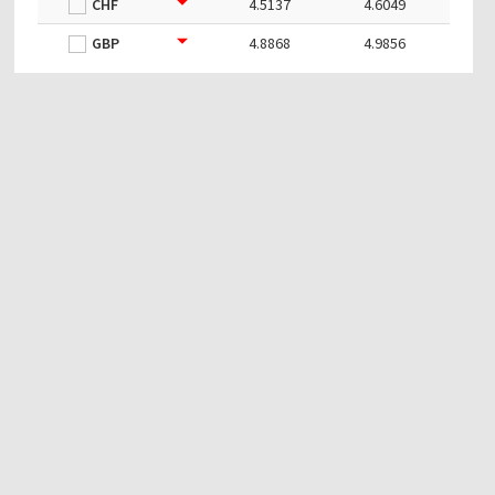
CHF
4.5137
4.6049
GBP
4.8868
4.9856