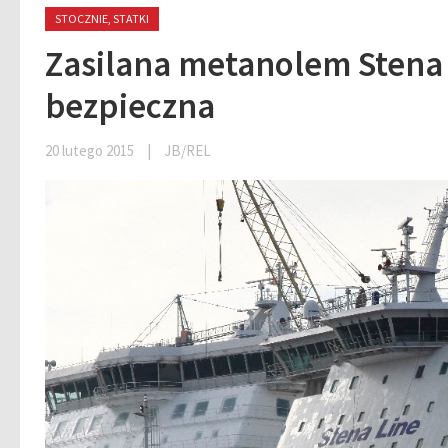
STOCZNIE, STATKI
Zasilana metanolem Stena
bezpieczna
20 lutego 2015
|
JB/REL