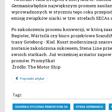
Germanica
będzie największym promem zasilan
wprowadzonych w styczniu tego roku przepisó
emisję związków siarki w tzw. strefach SECAs a
Po zakończeniu procesu konwersji, w którą zaa
Register, Wärtsilä czy biuro projektowe Scandi
trasy Goteborg - Kiel. Koszt modernizacji szacow
zostanie zakończona sukcesem, Stena Line prz
swoich statkach. Już wcześniej armator zapow
promów. PromySkat
Źródło: The Motor Ship
Poprzedni artykuł
Tagi:
GDAŃSKA STOCZNIA REMONTOWA SA
STENA GERMANICA