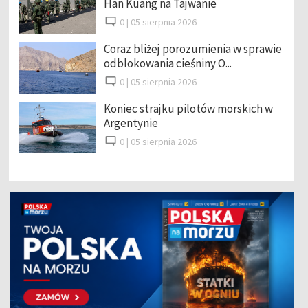
Han Kuang na Tajwanie
0 |
05 sierpnia 2026
Coraz bliżej porozumienia w sprawie
odblokowania cieśniny O...
0 |
05 sierpnia 2026
Koniec strajku pilotów morskich w
Argentynie
0 |
05 sierpnia 2026