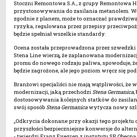
Stoczni Remontowa S.A., z grupy Remontowa H
przystosowywania do zasilania metanolem. Wedł
zgodnie z planem, może to oznaczać prawdziwą
ryzyka, regulowana przez przepisy przeciwpo
będzie spełniał wszelkie standardy.
Ocena została przeprowadzona przez szwedzki i
Stena Line wierzą, że zaplanowana modernizacj
promu do nowego rodzaju paliwa, spowoduje, ż
będzie zagrożone, ale jego poziom wręcz się pod
Branżowi specjaliści nie mają wątpliwości, że
modernizacji, jaką przechodzi
Stena Germanica
,
dostosowywania kolejnych statków do zasilan
swój sposób
Stena Germanica
wytycza nowy szl
„Odkrycia dokonane przy okazji tego projektu
przyszłości bezpieczniejsze konwersje do alte
- twierdzi Franz Evegren z instytutu SP. Obecn