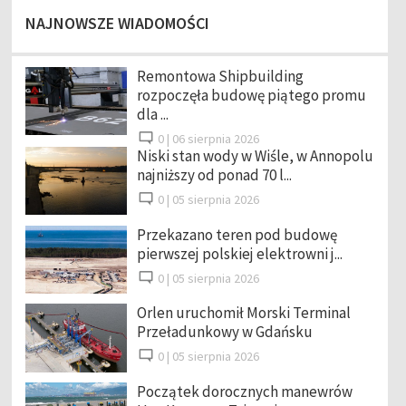
NAJNOWSZE WIADOMOŚCI
Remontowa Shipbuilding
rozpoczęła budowę piątego promu
dla ...
0 |
06 sierpnia 2026
Niski stan wody w Wiśle, w Annopolu
najniższy od ponad 70 l...
0 |
05 sierpnia 2026
Przekazano teren pod budowę
pierwszej polskiej elektrowni j...
0 |
05 sierpnia 2026
Orlen uruchomił Morski Terminal
Przeładunkowy w Gdańsku
0 |
05 sierpnia 2026
Początek dorocznych manewrów