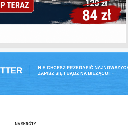
NIE CHCESZ PRZEGAPIĆ NAJNOWSZYC
TTER
ZAPISZ SIĘ I BĄDŹ NA BIEŻĄCO! »
NA SKRÓTY