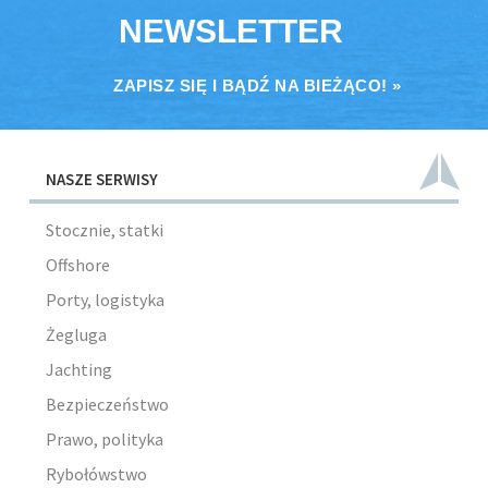
NEWSLETTER
ZAPISZ SIĘ I BĄDŹ NA BIEŻĄCO! »
NASZE SERWISY
Stocznie, statki
Offshore
Porty, logistyka
Żegluga
Jachting
Bezpieczeństwo
Prawo, polityka
Rybołówstwo