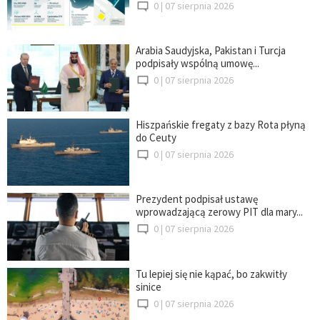
0 |
07 sierpnia 2026
Arabia Saudyjska, Pakistan i Turcja
podpisały wspólną umowę...
0 |
07 sierpnia 2026
Hiszpańskie fregaty z bazy Rota płyną
do Ceuty
0 |
07 sierpnia 2026
Prezydent podpisał ustawę
wprowadzającą zerowy PIT dla mary...
0 |
07 sierpnia 2026
Tu lepiej się nie kąpać, bo zakwitły
sinice
0 |
07 sierpnia 2026