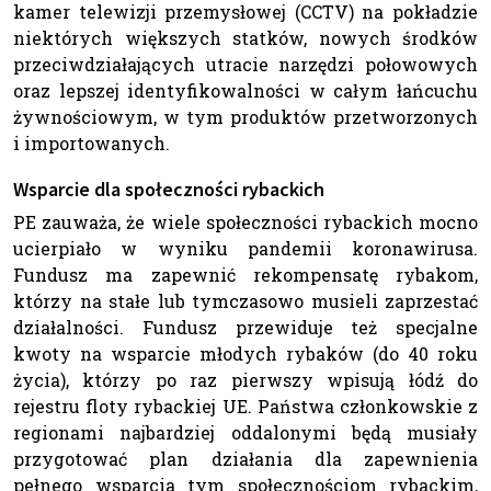
kamer telewizji przemysłowej (CCTV) na pokładzie
niektórych większych statków, nowych środków
przeciwdziałających utracie narzędzi połowowych
oraz lepszej identyfikowalności w całym łańcuchu
żywnościowym, w tym produktów przetworzonych
i importowanych.
Wsparcie dla społeczności rybackich
PE zauważa, że wiele społeczności rybackich mocno
ucierpiało w wyniku pandemii koronawirusa.
Fundusz ma zapewnić rekompensatę rybakom,
którzy na stałe lub tymczasowo musieli zaprzestać
działalności. Fundusz przewiduje też specjalne
kwoty na wsparcie młodych rybaków (do 40 roku
życia), którzy po raz pierwszy wpisują łódź do
rejestru floty rybackiej UE. Państwa członkowskie z
regionami najbardziej oddalonymi będą musiały
przygotować plan działania dla zapewnienia
pełnego wsparcia tym społecznościom rybackim,