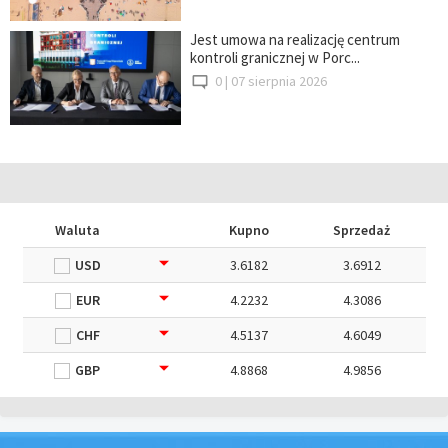
Jest umowa na realizację centrum
kontroli granicznej w Porc...
0 |
07 sierpnia 2026
Waluta
Kupno
Sprzedaż
USD
3.6182
3.6912
EUR
4.2232
4.3086
CHF
4.5137
4.6049
GBP
4.8868
4.9856