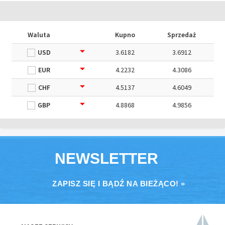
Waluta
Kupno
Sprzedaż
USD
3.6182
3.6912
EUR
4.2232
4.3086
CHF
4.5137
4.6049
GBP
4.8868
4.9856
NEWSLETTER
ZAPISZ SIĘ I BĄDŹ NA BIEŻĄCO! »