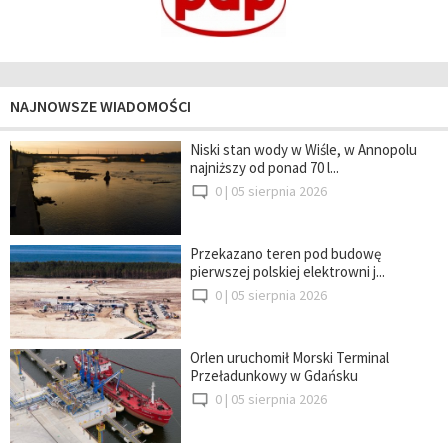
NAJNOWSZE WIADOMOŚCI
Niski stan wody w Wiśle, w Annopolu
najniższy od ponad 70 l...
0 |
05 sierpnia 2026
Przekazano teren pod budowę
pierwszej polskiej elektrowni j...
0 |
05 sierpnia 2026
Orlen uruchomił Morski Terminal
Przeładunkowy w Gdańsku
0 |
05 sierpnia 2026