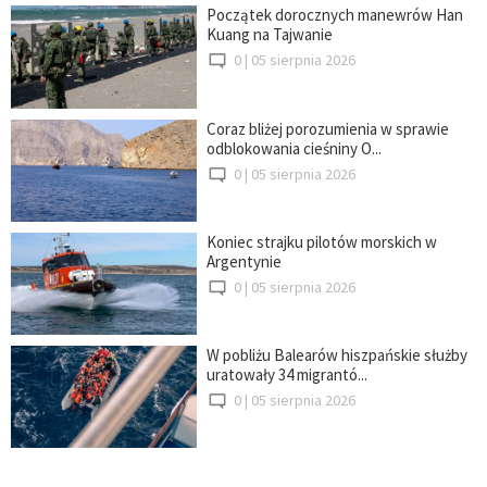
Początek dorocznych manewrów Han
Kuang na Tajwanie
0 |
05 sierpnia 2026
Coraz bliżej porozumienia w sprawie
odblokowania cieśniny O...
0 |
05 sierpnia 2026
Koniec strajku pilotów morskich w
Argentynie
0 |
05 sierpnia 2026
W pobliżu Balearów hiszpańskie służby
uratowały 34 migrantó...
0 |
05 sierpnia 2026