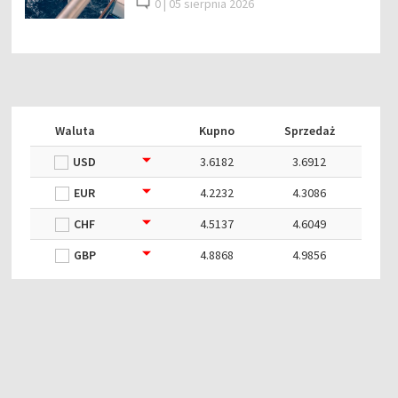
0 |
05 sierpnia 2026
Waluta
Kupno
Sprzedaż
USD
3.6182
3.6912
EUR
4.2232
4.3086
CHF
4.5137
4.6049
GBP
4.8868
4.9856