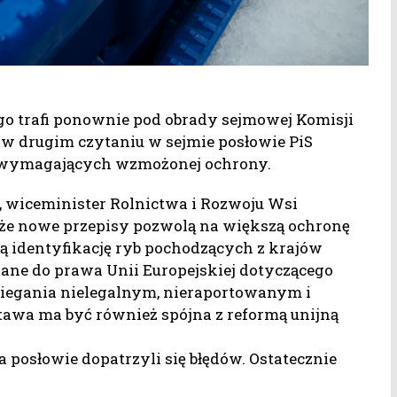
go trafi ponownie pod obrady sejmowej Komisji
 w drugim czytaniu w sejmie posłowie PiS
b wymagających wzmożonej ochrony.
, wiceminister Rolnictwa i Rozwoju Wsi
że nowe przepisy pozwolą na większą ochronę
zą identyfikację ryb pochodzących z krajów
wane do prawa Unii Europejskiej dotyczącego
egania nielegalnym, nieraportowanym i
wa ma być również spójna z reformą unijną
 posłowie dopatrzyli się błędów. Ostatecznie