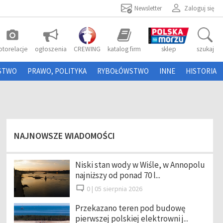
Newsletter
Zaloguj się
photo_camera
otorelacje
ogłoszenia
CREWING
katalog firm
sklep
szukaj
STWO
PRAWO, POLITYKA
RYBOŁÓWSTWO
INNE
HISTORIA
NAJNOWSZE WIADOMOŚCI
Niski stan wody w Wiśle, w Annopolu
najniższy od ponad 70 l...
0 |
05 sierpnia 2026
Przekazano teren pod budowę
pierwszej polskiej elektrowni j...