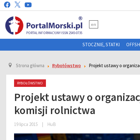
en
PORTAL INFORMACYJNY ISSN 2545-0735
STOCZNIE, STATKI
OFFS
Strona główna
Rybołówstwo
Projekt ustawy o organizac
RYBOŁÓWSTWO
Projekt ustawy o organiza
komisji rolnictwa
19 lipca 2015
|
HuB