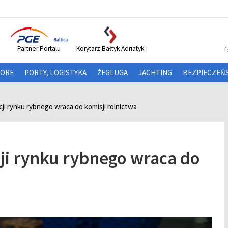
Partner Portalu
Korytarz Bałtyk-Adriatyk
f
HORE
PORTY, LOGISTYKA
ŻEGLUGA
JACHTING
BEZPIECZEŃ
ji rynku rybnego wraca do komisji rolnictwa
cji rynku rybnego wraca do