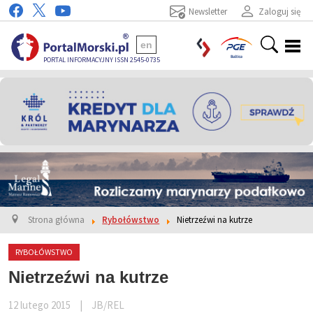
Newsletter
Zaloguj się
en
PORTAL INFORMACYJNY ISSN 2545-0735
Strona główna
Rybołówstwo
Nietrzeźwi na kutrze
RYBOŁÓWSTWO
Nietrzeźwi na kutrze
12 lutego 2015
|
JB/REL