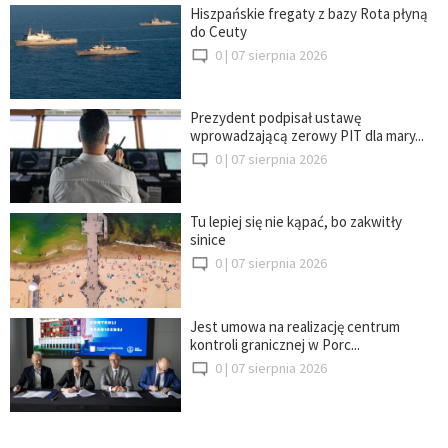
Hiszpańskie fregaty z bazy Rota płyną
do Ceuty
0 |
07 sierpnia 2026
Prezydent podpisał ustawę
wprowadzającą zerowy PIT dla mary...
0 |
07 sierpnia 2026
Tu lepiej się nie kąpać, bo zakwitły
sinice
0 |
07 sierpnia 2026
Jest umowa na realizację centrum
kontroli granicznej w Porc...
0 |
07 sierpnia 2026