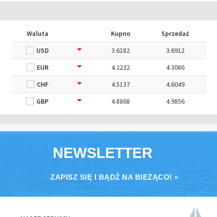
Waluta
Kupno
Sprzedaż
USD
3.6182
3.6912
EUR
4.2232
4.3086
CHF
4.5137
4.6049
GBP
4.8868
4.9856
NEWSLETTER
ZAPISZ SIĘ I BĄDŹ NA BIEŻĄCO! »