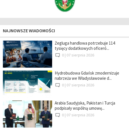
NAJNOWSZE WIADOMOŚCI
Żegluga handlowa potrzebuje 114
tysięcy dodatkowych oficeró...
0 |
07 sierpnia 2026
Hydrobudowa Gdańsk zmodernizuje
nabrzeża we Władysławowie d...
0 |
07 sierpnia 2026
Arabia Saudyjska, Pakistan i Turcja
podpisały wspólną umowę...
0 |
07 sierpnia 2026