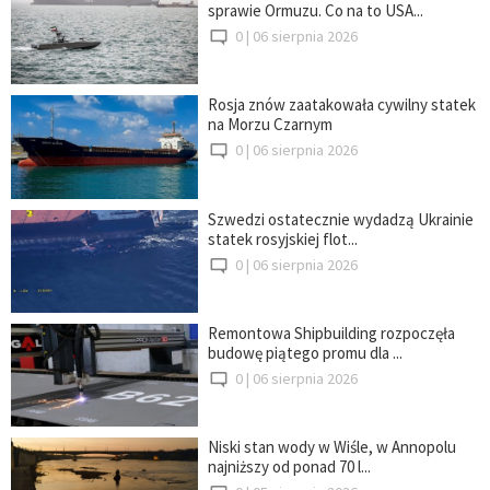
sprawie Ormuzu. Co na to USA...
0 |
06 sierpnia 2026
Rosja znów zaatakowała cywilny statek
na Morzu Czarnym
0 |
06 sierpnia 2026
Szwedzi ostatecznie wydadzą Ukrainie
statek rosyjskiej flot...
0 |
06 sierpnia 2026
Remontowa Shipbuilding rozpoczęła
budowę piątego promu dla ...
0 |
06 sierpnia 2026
Niski stan wody w Wiśle, w Annopolu
najniższy od ponad 70 l...