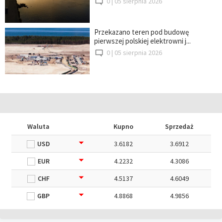
0 |
05 sierpnia 2026
Przekazano teren pod budowę
pierwszej polskiej elektrowni j...
0 |
05 sierpnia 2026
Waluta
Kupno
Sprzedaż
USD
3.6182
3.6912
EUR
4.2232
4.3086
CHF
4.5137
4.6049
GBP
4.8868
4.9856