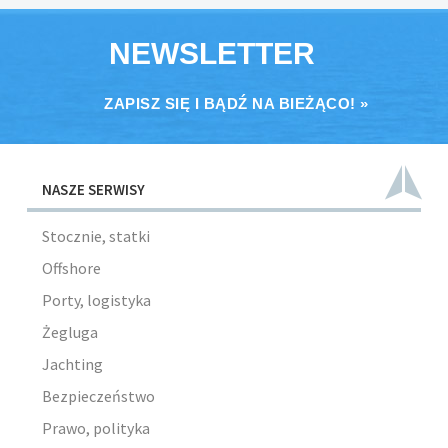
NEWSLETTER
ZAPISZ SIĘ I BĄDŹ NA BIEŻĄCO! »
NASZE SERWISY
Stocznie, statki
Offshore
Porty, logistyka
Żegluga
Jachting
Bezpieczeństwo
Prawo, polityka