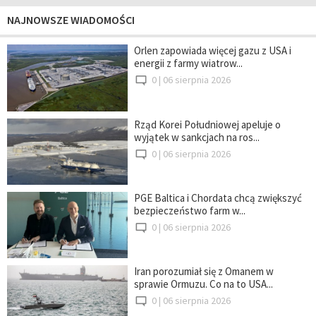
NAJNOWSZE WIADOMOŚCI
Orlen zapowiada więcej gazu z USA i
energii z farmy wiatrow...
0 |
06 sierpnia 2026
Rząd Korei Południowej apeluje o
wyjątek w sankcjach na ros...
0 |
06 sierpnia 2026
PGE Baltica i Chordata chcą zwiększyć
bezpieczeństwo farm w...
0 |
06 sierpnia 2026
Iran porozumiał się z Omanem w
sprawie Ormuzu. Co na to USA...
0 |
06 sierpnia 2026