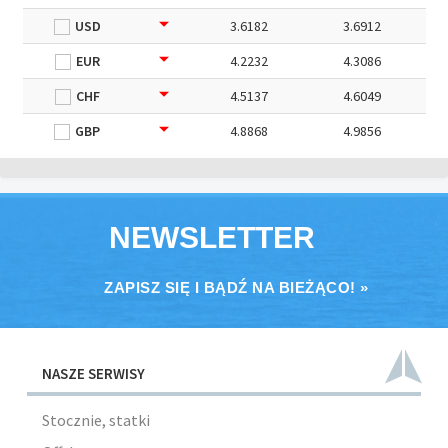
USD
3.6182
3.6912
EUR
4.2232
4.3086
CHF
4.5137
4.6049
GBP
4.8868
4.9856
NEWSLETTER
ZAPISZ SIĘ I BĄDŹ NA BIEŻĄCO! »
NASZE SERWISY
Stocznie, statki