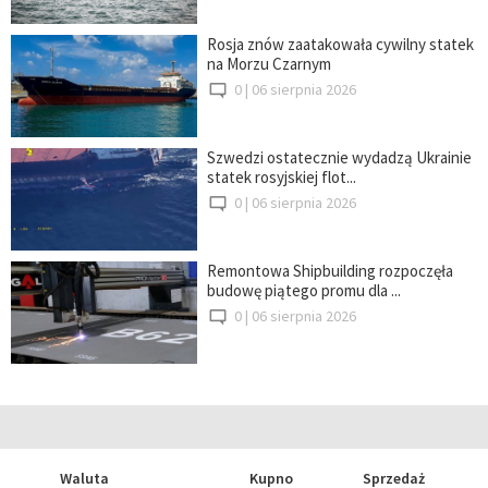
Rosja znów zaatakowała cywilny statek
na Morzu Czarnym
0 |
06 sierpnia 2026
Szwedzi ostatecznie wydadzą Ukrainie
statek rosyjskiej flot...
0 |
06 sierpnia 2026
Remontowa Shipbuilding rozpoczęła
budowę piątego promu dla ...
0 |
06 sierpnia 2026
Waluta
Kupno
Sprzedaż