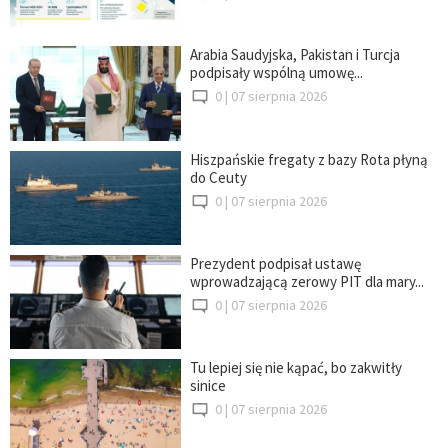
Arabia Saudyjska, Pakistan i Turcja
podpisały wspólną umowę...
0 |
07 sierpnia 2026
Hiszpańskie fregaty z bazy Rota płyną
do Ceuty
0 |
07 sierpnia 2026
Prezydent podpisał ustawę
wprowadzającą zerowy PIT dla mary...
0 |
07 sierpnia 2026
Tu lepiej się nie kąpać, bo zakwitły
sinice
0 |
07 sierpnia 2026