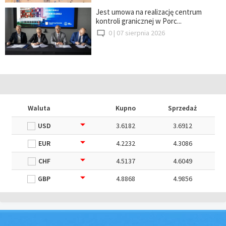
Jest umowa na realizację centrum
kontroli granicznej w Porc...
0 |
07 sierpnia 2026
Waluta
Kupno
Sprzedaż
USD
3.6182
3.6912
EUR
4.2232
4.3086
CHF
4.5137
4.6049
GBP
4.8868
4.9856