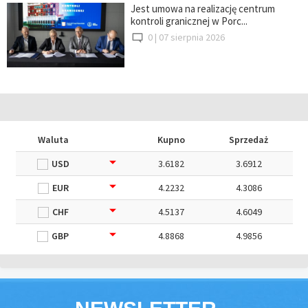
Jest umowa na realizację centrum
kontroli granicznej w Porc...
0 |
07 sierpnia 2026
Waluta
Kupno
Sprzedaż
USD
3.6182
3.6912
EUR
4.2232
4.3086
CHF
4.5137
4.6049
GBP
4.8868
4.9856