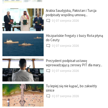
Arabia Saudyjska, Pakistan i Turcja
podpisały wspólną umowę...
0 |
07 sierpnia 2026
Hiszpańskie fregaty z bazy Rota płyną
do Ceuty
0 |
07 sierpnia 2026
Prezydent podpisał ustawę
wprowadzającą zerowy PIT dla mary...
0 |
07 sierpnia 2026
Tu lepiej się nie kąpać, bo zakwitły
sinice
0 |
07 sierpnia 2026