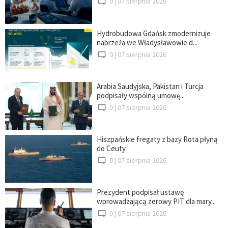
0 |
07 sierpnia 2026
Hydrobudowa Gdańsk zmodernizuje
nabrzeża we Władysławowie d...
0 |
07 sierpnia 2026
Arabia Saudyjska, Pakistan i Turcja
podpisały wspólną umowę...
0 |
07 sierpnia 2026
Hiszpańskie fregaty z bazy Rota płyną
do Ceuty
0 |
07 sierpnia 2026
Prezydent podpisał ustawę
wprowadzającą zerowy PIT dla mary...
0 |
07 sierpnia 2026