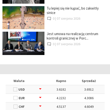
Tu lepiej się nie kąpać, bo zakwitły
sinice
0 |
07 sierpnia 2026
Jest umowa na realizację centrum
kontroli granicznej w Porc...
0 |
07 sierpnia 2026
Waluta
Kupno
Sprzedaż
USD
3.6182
3.6912
EUR
4.2232
4.3086
CHF
4.5137
4.6049