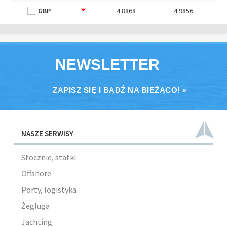
GBP
4.8868
4.9856
NEWSLETTER
ZAPISZ SIĘ I BĄDŹ NA BIEŻĄCO! »
NASZE SERWISY
Stocznie, statki
Offshore
Porty, logistyka
Żegluga
Jachting