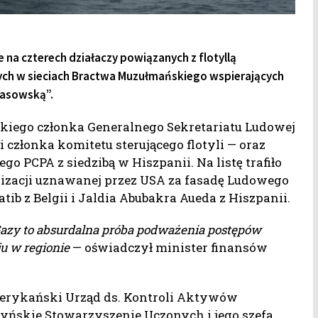
na czterech działaczy powiązanych z flotyllą
ących w sieciach Bractwa Muzułmańskiego wspierających
masowską”.
ńskiego członka Generalnego Sekretariatu Ludowej
 członka komitetu sterującego flotyli — oraz
o PCPA z siedzibą w Hiszpanii. Na listę trafiło
zacji uznawanej przez USA za fasadę Ludowego
 z Belgii i Jaldia Abubakra Aueda z Hiszpanii.
 Gazy to absurdalna próba podważenia postępów
u w regionie
— oświadczył minister finansów
amerykański Urząd ds. Kontroli Aktywów
tyńskie Stowarzyszenie Uczonych i jego szefa