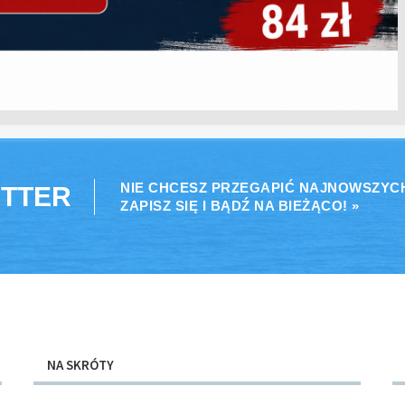
NIE CHCESZ PRZEGAPIĆ NAJNOWSZYC
TTER
ZAPISZ SIĘ I BĄDŹ NA BIEŻĄCO! »
NA SKRÓTY