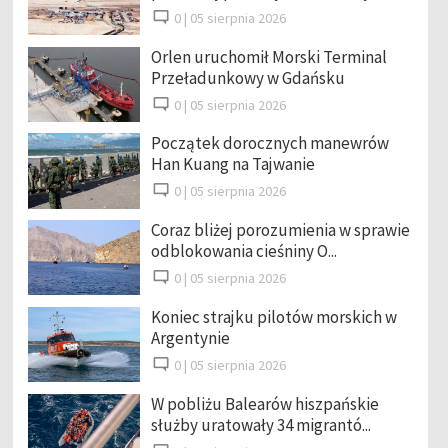
0 |
05 sierpnia 2026
Orlen uruchomił Morski Terminal
Przeładunkowy w Gdańsku
0 |
05 sierpnia 2026
Początek dorocznych manewrów
Han Kuang na Tajwanie
0 |
05 sierpnia 2026
Coraz bliżej porozumienia w sprawie
odblokowania cieśniny O...
0 |
05 sierpnia 2026
Koniec strajku pilotów morskich w
Argentynie
0 |
05 sierpnia 2026
W pobliżu Balearów hiszpańskie
służby uratowały 34 migrantó...