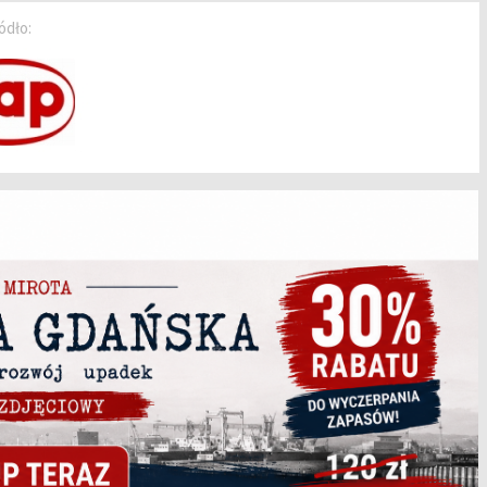
ódło: