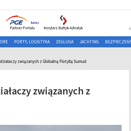
Partner Portalu
Korytarz Bałtyk-Adriatyk
f
HORE
PORTY, LOGISTYKA
ŻEGLUGA
JACHTING
BEZPIECZEŃ
 działaczy związanych z Globalną Flotyllą Sumud
iałaczy związanych z