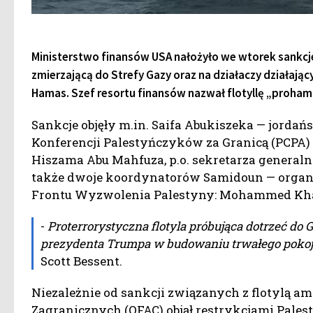
Ministerstwo finansów USA nałożyło we wtorek sankcje 
zmierzającą do Strefy Gazy oraz na działaczy działaj
Hamas. Szef resortu finansów nazwał flotyllę „proha
Sankcje objęły m.in. Saifa Abukiszeka — jorda
Konferencji Palestyńczyków za Granicą (PCPA) i
Hiszama Abu Mahfuza, p.o. sekretarza generalneg
także dwoje koordynatorów Samidoun — organi
Frontu Wyzwolenia Palestyny: Mohammed Khatib
-
Proterrorystyczna flotyla próbująca dotrzeć do
prezydenta Trumpa w budowaniu trwałego pokoj
Scott Bessent.
Niezależnie od sankcji związanych z flotylą 
Zagranicznych (OFAC) objął restrykcjami Pales