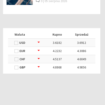
0 |
05 sierpnia 2026
Waluta
Kupno
Sprzedaż
USD
3.6182
3.6912
EUR
4.2232
4.3086
CHF
4.5137
4.6049
GBP
4.8868
4.9856