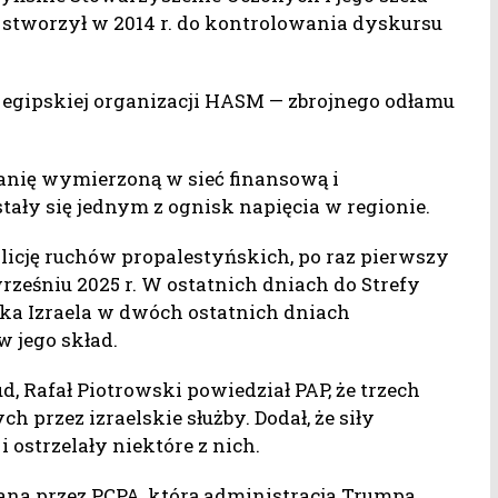
stworzył w 2014 r. do kontrolowania dyskursu
i egipskiej organizacji HASM — zbrojnego odłamu
anię wymierzoną w sieć finansową i
 stały się jednym z ognisk napięcia w regionie.
licję ruchów propalestyńskich, po raz pierwszy
eśniu 2025 r. W ostatnich dniach do Strefy
a Izraela w dwóch ostatnich dniach
 jego skład.
ud, Rafał Piotrowski powiedział PAP, że trzech
h przez izraelskie służby. Dodał, że siły
i ostrzelały niektóre z nich.
owana przez PCPA, którą administracja Trumpa