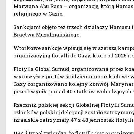
Marwana Abu Rasa — organizację, którą Hamas 
religijnego w Gazie.
Sankcjami objęto też trzech działaczy Hamasu 
Bractwa Muzułmańskiego.
Wtorkowe sankcje wpisują się w szerszą kamp
organizacyjną flotylli do Gazy, które od 2025 r.
Flotylla Global Sumud, organizowana przez koa
wyruszyła z portów śródziemnomorskich we wrz
Gazy zorganizowano kolejny konwój. Marynark
przechwyciła ponad 40 statków wchodzących w
Rzecznik polskiej sekcji Globalnej Flotylli Sum
członków polskiej delegacji zostało zatrzymanyc
izraelskie zatrzymały 47 z 48 jednostek flotylli 
USA i Izrael twierdzą, że flotylla jest organiz