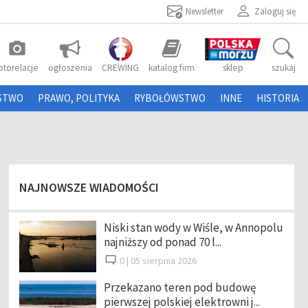
Newsletter
Zaloguj się
photo_camera
otorelacje
ogłoszenia
CREWING
katalog firm
sklep
szukaj
STWO
PRAWO, POLITYKA
RYBOŁÓWSTWO
INNE
HISTORIA
NAJNOWSZE WIADOMOŚCI
Niski stan wody w Wiśle, w Annopolu
najniższy od ponad 70 l...
0 |
05 sierpnia 2026
Przekazano teren pod budowę
pierwszej polskiej elektrowni j...