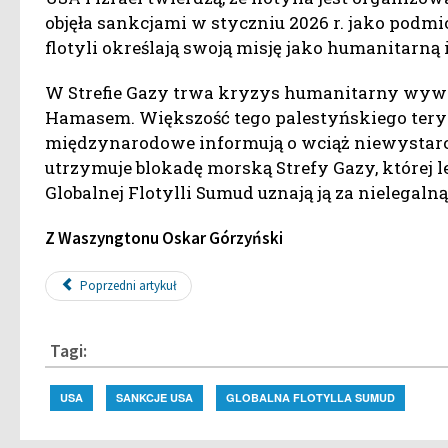
objęła sankcjami w styczniu 2026 r. jako podm
flotyli określają swoją misję jako humanitarną 
W Strefie Gazy trwa kryzys humanitarny wywoł
Hamasem. Większość tego palestyńskiego teryt
międzynarodowe informują o wciąż niewystarcz
utrzymuje blokadę morską Strefy Gazy, której l
Globalnej Flotylli Sumud uznają ją za nielegalną
Z Waszyngtonu Oskar Górzyński
Poprzedni artykuł
Tagi:
USA
SANKCJE USA
GLOBALNA FLOTYLLA SUMUD