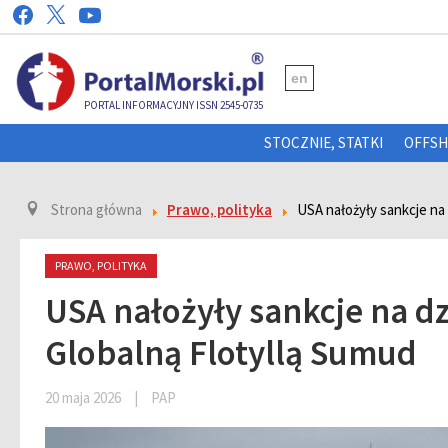
en
PORTAL INFORMACYJNY ISSN 2545-0735
STOCZNIE, STATKI
OFFS
Strona główna
Prawo, polityka
USA nałożyły sankcje na
PRAWO, POLITYKA
USA nałożyły sankcje na dz
Globalną Flotyllą Sumud
20 maja 2026
|
PAP