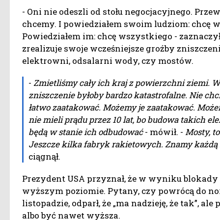
- Oni nie odeszli od stołu negocjacyjnego. Prze
chcemy. I powiedziałem swoim ludziom: chcę wsz
Powiedziałem im: chcę wszystkiego - zaznaczył. D
zrealizuje swoje wcześniejsze groźby zniszczen
elektrowni, odsalarni wody, czy mostów.
-
Zmietliśmy cały ich kraj z powierzchni ziemi. W 
zniszczenie byłoby bardzo katastrofalne. Nie chcia
łatwo zaatakować. Możemy je zaatakować. Możemy
nie mieli prądu przez 10 lat, bo budowa takich el
będą w stanie ich odbudować
- mówił. -
Mosty, t
Jeszcze kilka fabryk rakietowych. Znamy każdą z
ciągnął.
Prezydent USA przyznał, że w wyniku blokady
wyższym poziomie. Pytany, czy powrócą do 
listopadzie, odparł, że „ma nadzieję, że tak”, a
albo być nawet wyższa.