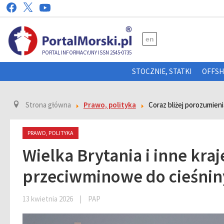
en
PORTAL INFORMACYJNY ISSN 2545-0735
STOCZNIE, STATKI
OFFS
Strona główna
Prawo, polityka
Coraz bliżej porozumien
PRAWO, POLITYKA
Wielka Brytania i inne kraj
przeciwminowe do cieśni
13 kwietnia 2026
|
PAP