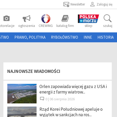
Newsletter
Zaloguj się
photo_camera
otorelacje
ogłoszenia
CREWING
katalog firm
sklep
szukaj
STWO
PRAWO, POLITYKA
RYBOŁÓWSTWO
INNE
HISTORIA
NAJNOWSZE WIADOMOŚCI
Orlen zapowiada więcej gazu z USA i
energii z farmy wiatrow...
0 |
06 sierpnia 2026
Rząd Korei Południowej apeluje o
wyjątek w sankcjach na ros...