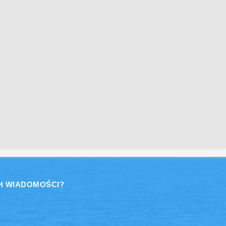
H WIADOMOŚCI?