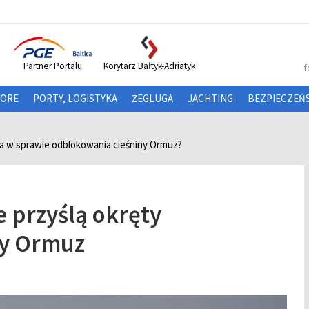
Partner Portalu
Korytarz Bałtyk-Adriatyk
f
HORE
PORTY, LOGISTYKA
ŻEGLUGA
JACHTING
BEZPIECZEŃ
ia w sprawie odblokowania cieśniny Ormuz?
e przyślą okręty
ny Ormuz