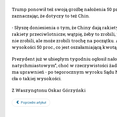
Trump ponowił też swoją groźbę nałożenia 50 pr
zaznaczając, że dotyczy to też Chin.
- Słyszę doniesienia o tym, że Chiny dają raki
rakiety przeciwlotnicze; wątpię, żeby to zrobili
nie zrobili, ale może zrobili trochę na początku
wysokości 50 proc., co jest oszałamiającą kwotą
Prezydent już w ubiegłym tygodniu ogłosił nałoż
natychmiastowym”, choć w rzeczywistości żadn
ma uprawnień - po tegorocznym wyroku Sądu N
cła o takiej wysokości.
Z Waszyngtonu Oskar Górzyński
Poprzedni artykuł