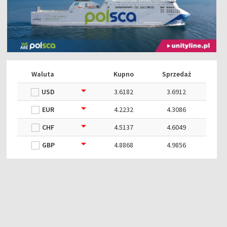
Waluta
Kupno
Sprzedaż
USD
3.6182
3.6912
EUR
4.2232
4.3086
CHF
4.5137
4.6049
GBP
4.8868
4.9856