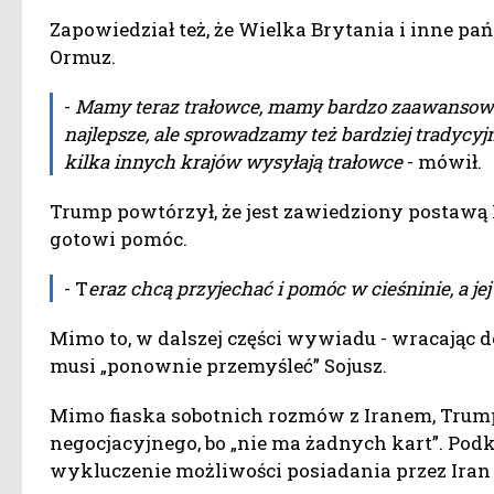
Zapowiedział też, że Wielka Brytania i inne p
Ormuz.
-
Mamy teraz trałowce, mamy bardzo zaawansowan
najlepsze, ale sprowadzamy też bardziej tradycyjn
kilka innych krajów wysyłają trałowce
- mówił.
Trump powtórzył, że jest zawiedziony postawą N
gotowi pomóc.
- T
eraz chcą przyjechać i pomóc w cieśninie, a je
Mimo to, w dalszej części wywiadu - wracając d
musi „ponownie przemyśleć” Sojusz.
Mimo fiaska sobotnich rozmów z Iranem, Trump 
negocjacyjnego, bo „nie ma żadnych kart”. Podkr
wykluczenie możliwości posiadania przez Iran 