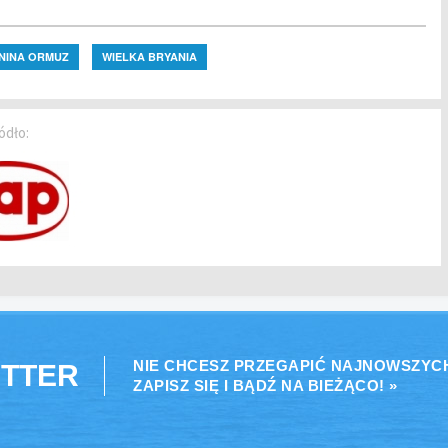
ŚNINA ORMUZ
WIELKA BRYANIA
ódło:
NIE CHCESZ PRZEGAPIĆ NAJNOWSZYC
TTER
ZAPISZ SIĘ I BĄDŹ NA BIEŻĄCO! »