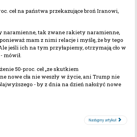
oc. ceł na państwa przekazujące broń Iranowi,
ety naramienne, tak zwane rakiety naramienne,
, ponieważ mam z nimi relacje i myślę, że by tego
. Ale jeśli ich na tym przyłapiemy, otrzymają cło w
 - mówił.
enie 50-proc. ceł „ze skutkiem
e nowe cła nie weszły w życie, ani Trump nie
ajwyższego - by z dnia na dzień nałożyć nowe
Następny artykuł