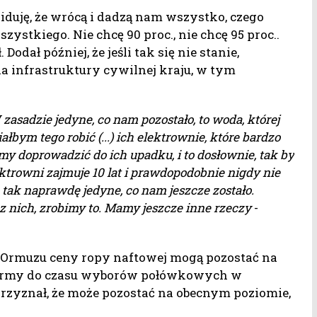
widuję, że wrócą i dadzą nam wszystko, czego
ystkiego. Nie chcę 90 proc., nie chcę 95 proc..
odał później, że jeśli tak się nie stanie,
ia infrastruktury cywilnej kraju, w tym
zasadzie jedyne, co nam pozostało, to woda, której
łbym tego robić (...) ich elektrownie, które bardzo
 doprowadzić do ich upadku, i to dosłownie, tak by
ektrowni zajmuje 10 lat i prawdopodobnie nigdy nie
o tak naprawdę jedyne, co nam jeszcze zostało.
 nich, zrobimy to. Mamy jeszcze inne rzeczy
-
 Ormuzu ceny ropy naftowej mogą pozostać na
normy do czasu wyborów połówkowych w
le przyznał, że może pozostać na obecnym poziomie,