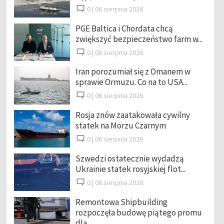
0 |
06 sierpnia 2026
PGE Baltica i Chordata chcą
zwiększyć bezpieczeństwo farm w...
0 |
06 sierpnia 2026
Iran porozumiał się z Omanem w
sprawie Ormuzu. Co na to USA...
0 |
06 sierpnia 2026
Rosja znów zaatakowała cywilny
statek na Morzu Czarnym
0 |
06 sierpnia 2026
Szwedzi ostatecznie wydadzą
Ukrainie statek rosyjskiej flot...
0 |
06 sierpnia 2026
Remontowa Shipbuilding
rozpoczęła budowę piątego promu
dla ...