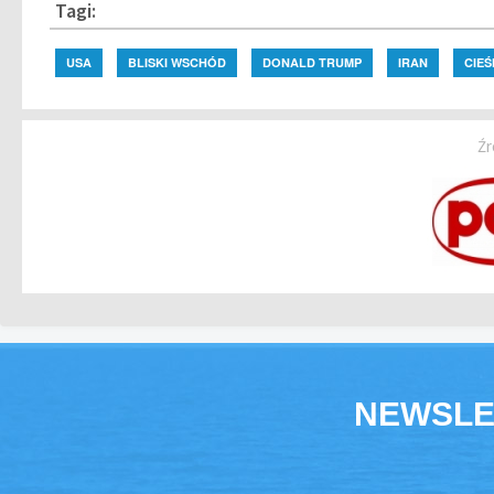
Tagi:
USA
BLISKI WSCHÓD
DONALD TRUMP
IRAN
CIE
Źr
NEWSLE