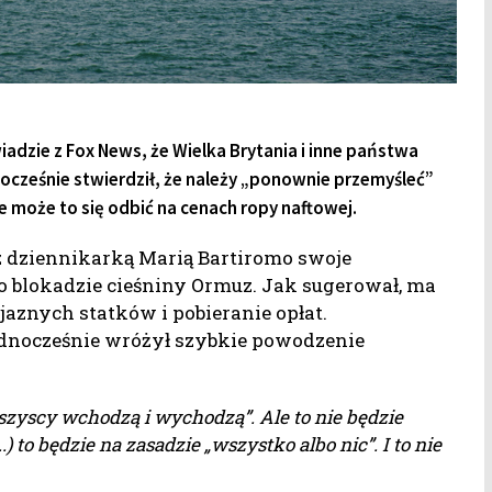
adzie z Fox News, że Wielka Brytania i inne państwa
ocześnie stwierdził, że należy „ponownie przemyśleć”
e może to się odbić na cenach ropy naftowej.
 dziennikarką Marią Bartiromo swoje
o blokadzie cieśniny Ormuz. Jak sugerował, ma
aznych statków i pobieranie opłat.
 jednocześnie wróżył szybkie powodzenie
szyscy wchodzą i wychodzą”. Ale to nie będzie
..) to będzie na zasadzie „wszystko albo nic”. I to nie