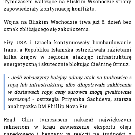
Tymczasem walczące na Bliskim Wschodzie strony
zapowiedziały kontynuację konfliktu.
Wojna na Bliskim Wschodzie trwa już 6. dzień bez
oznak zbliżającego się zakończenia.
Siły USA i Izraela kontynuowały bombardowanie
Iranu, a Republika Islamska ostrzeliwała rakietami
kilka krajów w regionie, atakując infrastrukturę
energetyczną i skutecznie blokując Cieśninę Ormuz.
-
Jeśli zobaczymy kolejny udany atak na tankowiec z
ropą lub infrastrukturę, albo długotrwałe zakłócenia
w dostawach ropy, ceny surowca mogą gwałtownie
wzrosnąć
- ostrzegła Priyanka Sachdeva, starsza
analityczka DM Phillip Nova Pte.
Rząd Chin tymczasem nakazał największym
rafineriom w kraju zawieszenie eksportu oleju
napędowego i benzyny w reakcji na trudności z