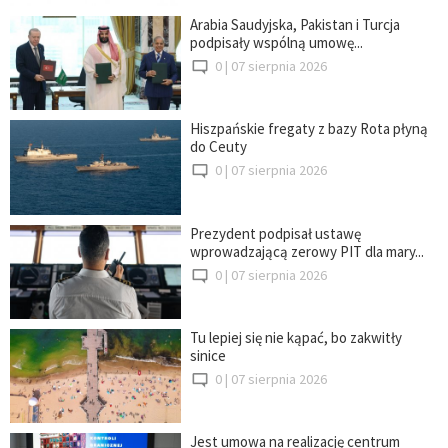
Arabia Saudyjska, Pakistan i Turcja
podpisały wspólną umowę...
0 |
07 sierpnia 2026
Hiszpańskie fregaty z bazy Rota płyną
do Ceuty
0 |
07 sierpnia 2026
Prezydent podpisał ustawę
wprowadzającą zerowy PIT dla mary...
0 |
07 sierpnia 2026
Tu lepiej się nie kąpać, bo zakwitły
sinice
0 |
07 sierpnia 2026
Jest umowa na realizację centrum