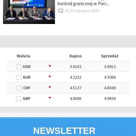
kontroli granicznej w Porc...
0 |
07 sierpnia 2026
Waluta
Kupno
Sprzedaż
USD
3.6182
3.6912
EUR
4.2232
4.3086
CHF
4.5137
4.6049
GBP
4.8868
4.9856
NEWSLETTER