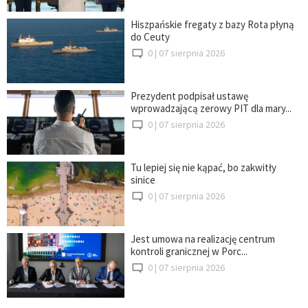
Hiszpańskie fregaty z bazy Rota płyną
do Ceuty
0 |
07 sierpnia 2026
Prezydent podpisał ustawę
wprowadzającą zerowy PIT dla mary...
0 |
07 sierpnia 2026
Tu lepiej się nie kąpać, bo zakwitły
sinice
0 |
07 sierpnia 2026
Jest umowa na realizację centrum
kontroli granicznej w Porc...
0 |
07 sierpnia 2026