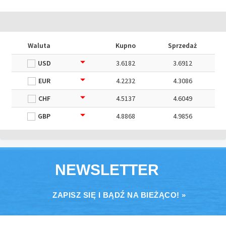
Waluta
Kupno
Sprzedaż
USD
3.6182
3.6912
EUR
4.2232
4.3086
CHF
4.5137
4.6049
GBP
4.8868
4.9856
NEWSLETTER
ZAPISZ SIĘ I BĄDŹ NA BIEŻĄCO! »