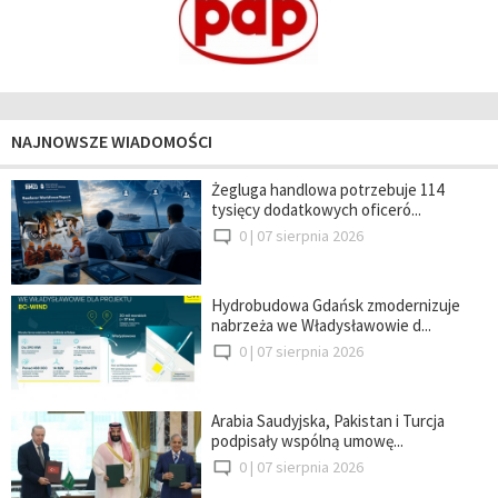
NAJNOWSZE WIADOMOŚCI
Żegluga handlowa potrzebuje 114
tysięcy dodatkowych oficeró...
0 |
07 sierpnia 2026
Hydrobudowa Gdańsk zmodernizuje
nabrzeża we Władysławowie d...
0 |
07 sierpnia 2026
Arabia Saudyjska, Pakistan i Turcja
podpisały wspólną umowę...
0 |
07 sierpnia 2026