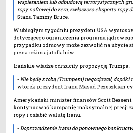
wspieraniem lub odbudową terrorystycznych grup
ropy naftowej do zera, zwłaszcza eksportu ropy d
Stanu Tammy Bruce.
W ubiegłym tygodniu prezydent USA wystosowa
dotyczącego ograniczenia programu jądrowego t
przypadku odmowy może zezwolić na użycie siły
przez reżim ajatollahów.
Irańskie władze odrzuciły propozycję Trumpa.
-
Nie będę z tobą (Trumpem) negocjował, dopóki mi
wtorek prezydent Iranu Masud Pezeszkian c
Amerykański minister finansów Scott Bessent 
kontynuować kampanię maksymalnej presji za 
ropy i osłabić walutę Iranu.
-
Doprowadzenie Iranu do ponownego bankructwa 