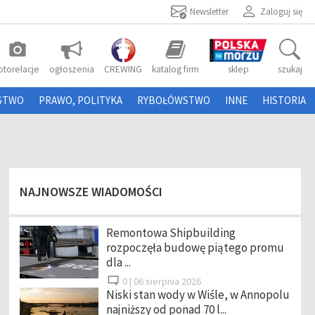
Newsletter
Zaloguj się
photo_camera
otorelacje
ogłoszenia
CREWING
katalog firm
sklep
szukaj
STWO
PRAWO, POLITYKA
RYBOŁÓWSTWO
INNE
HISTORIA
NAJNOWSZE WIADOMOŚCI
Remontowa Shipbuilding
rozpoczęła budowę piątego promu
dla ...
0 |
06 sierpnia 2026
Niski stan wody w Wiśle, w Annopolu
najniższy od ponad 70 l...