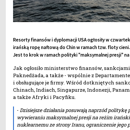
Resorty finansów i dyplomacji USA ogłosiły w czwarte
irańską ropę naftową do Chin w ramach tzw. floty cieni
Jest to krok w ramach polityki "maksymalnej presji" na 
Jak ogłosiło ministerstwo finansów, sankcjam
Paknedżada, a także - wspólnie z Departamen
i obsługujące je firmy. Wśród dotkniętych san
Chinach, Indiach, Singapurze, Indonezji, Pana
a także Afryki i Pacyfiku.
-
Dzisiejsze działania posuwają naprzód politykę
wywieraniu maksymalnej presji na reżim irański.
nuklearnemu ze strony Iranu, ograniczenie jego