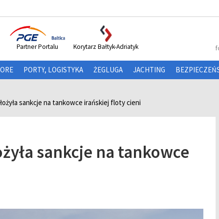
Partner Portalu
Korytarz Bałtyk-Adriatyk
f
HORE
PORTY, LOGISTYKA
ŻEGLUGA
JACHTING
BEZPIECZEŃ
ożyła sankcje na tankowce irańskiej floty cieni
ożyła sankcje na tankowce