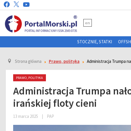
en
PORTAL INFORMACYJNY ISSN 2545-0735
STOCZNIE, STATKI
OFFS
Strona główna
Prawo, polityka
Administracja Trumpa nał
PRAWO, POLITYKA
Administracja Trumpa nał
irańskiej floty cieni
13 marca 2025
|
PAP