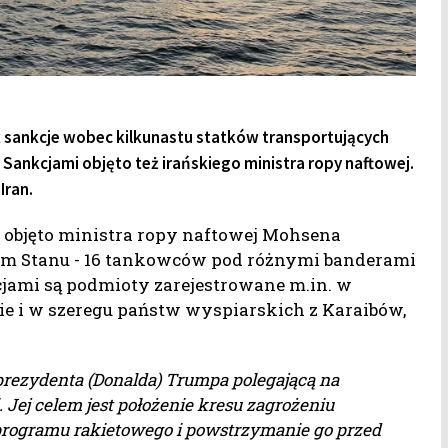
k sankcje wobec kilkunastu statków transportujących
. Sankcjami objęto też irańskiego ministra ropy naftowej.
Iran.
i objęto ministra ropy naftowej Mohsena
tem Stanu - 16 tankowców pod różnymi banderami
kcjami są podmioty zarejestrowane m.in. w
mie i w szeregu państw wyspiarskich z Karaibów,
 prezydenta (Donalda) Trumpa polegającą na
 Jej celem jest położenie kresu zagrożeniu
 programu rakietowego i powstrzymanie go przed