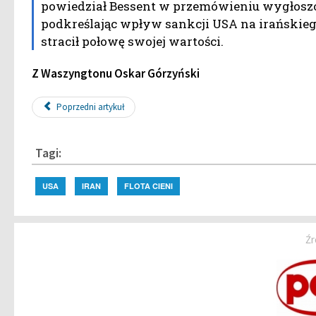
powiedział Bessent w przemówieniu wygłosz
podkreślając wpływ sankcji USA na irańskiego
stracił połowę swojej wartości.
Z Waszyngtonu Oskar Górzyński
Poprzedni artykuł
Tagi:
USA
IRAN
FLOTA CIENI
Źr