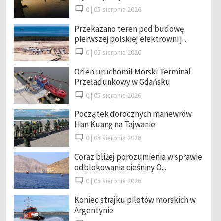
0 |
05 sierpnia 2026
Przekazano teren pod budowę
pierwszej polskiej elektrowni j...
0 |
05 sierpnia 2026
Orlen uruchomił Morski Terminal
Przeładunkowy w Gdańsku
0 |
05 sierpnia 2026
Początek dorocznych manewrów
Han Kuang na Tajwanie
0 |
05 sierpnia 2026
Coraz bliżej porozumienia w sprawie
odblokowania cieśniny O...
0 |
05 sierpnia 2026
Koniec strajku pilotów morskich w
Argentynie