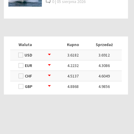
0 |
05 sierpnia 2026
Waluta
Kupno
Sprzedaż
USD
3.6182
3.6912
EUR
4.2232
4.3086
CHF
4.5137
4.6049
GBP
4.8868
4.9856