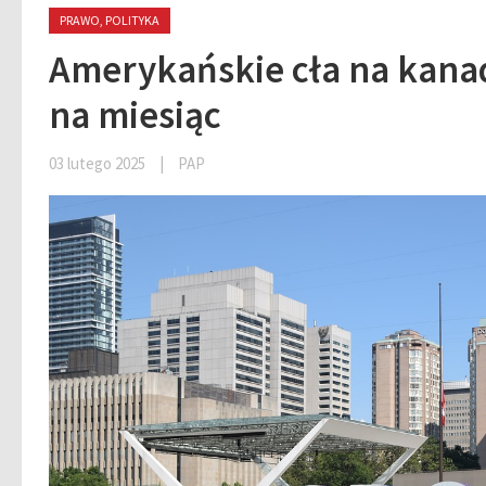
PRAWO, POLITYKA
Amerykańskie cła na kana
na miesiąc
03 lutego 2025
|
PAP