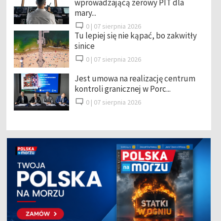
wprowadzającą zerowy PIT dla
mary...
0 |
07 sierpnia 2026
Tu lepiej się nie kąpać, bo zakwitły
sinice
0 |
07 sierpnia 2026
Jest umowa na realizację centrum
kontroli granicznej w Porc...
0 |
07 sierpnia 2026