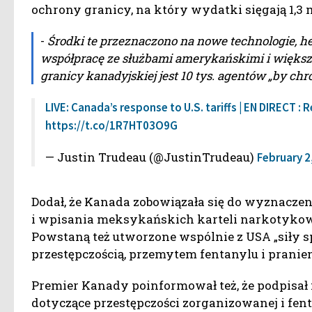
ochrony granicy, na który wydatki sięgają 1,3
-
Środki te przeznaczono na nowe technologie, h
współpracę ze służbami amerykańskimi i większ
granicy kanadyjskiej jest 10 tys. agentów „by chr
LIVE: Canada’s response to U.S. tariffs | EN DIRECT :
https://t.co/1R7HT03O9G
— Justin Trudeau (@JustinTrudeau)
February 2
Dodał, że Kanada zobowiązała się do wyznaczen
i wpisania meksykańskich karteli narkotykowy
Powstaną też utworzone wspólnie z USA „siły s
przestępczością, przemytem fentanylu i pranie
Premier Kanady poinformował też, że podpisał
dotyczące przestępczości zorganizowanej i fen