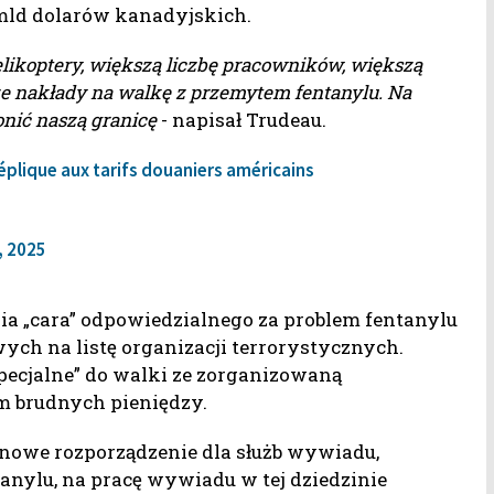
 mld dolarów kanadyjskich.
elikoptery, większą liczbę pracowników, większą
e nakłady na walkę z przemytem fentanylu. Na
onić naszą granicę
- napisał Trudeau.
 Réplique aux tarifs douaniers américains
, 2025
ia „cara” odpowiedzialnego za problem fentanylu
ch na listę organizacji terrorystycznych.
pecjalne” do walki ze zorganizowaną
m brudnych pieniędzy.
 nowe rozporządzenie dla służb wywiadu,
tanylu, na pracę wywiadu w tej dziedzinie