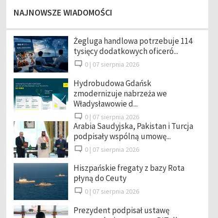
NAJNOWSZE WIADOMOŚCI
Żegluga handlowa potrzebuje 114
tysięcy dodatkowych oficeró...
0 |
07 sierpnia 2026
Hydrobudowa Gdańsk
zmodernizuje nabrzeża we
Władysławowie d...
0 |
07 sierpnia 2026
Arabia Saudyjska, Pakistan i Turcja
podpisały wspólną umowę...
0 |
07 sierpnia 2026
Hiszpańskie fregaty z bazy Rota
płyną do Ceuty
0 |
07 sierpnia 2026
Prezydent podpisał ustawę