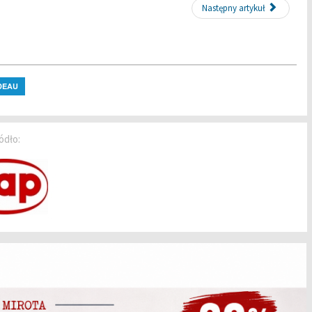
Następny artykuł
DEAU
ódło: