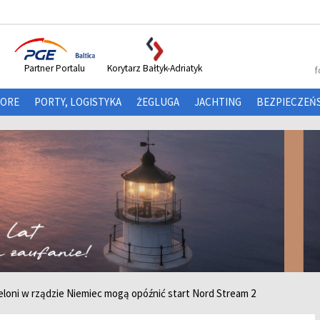
Partner Portalu
Korytarz Bałtyk-Adriatyk
f
HORE
PORTY, LOGISTYKA
ŻEGLUGA
JACHTING
BEZPIECZEŃ
 Zieloni w rządzie Niemiec mogą opóźnić start Nord Stream 2