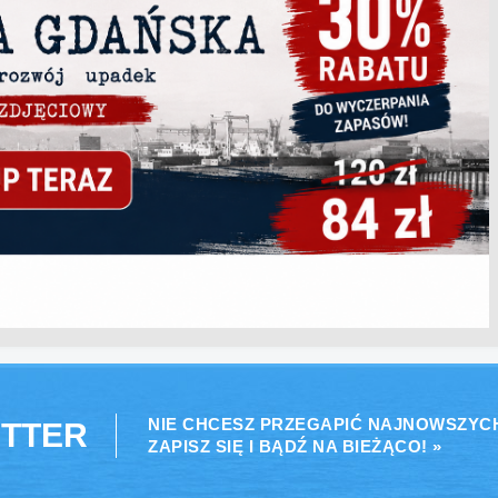
NIE CHCESZ PRZEGAPIĆ NAJNOWSZYC
TTER
ZAPISZ SIĘ I BĄDŹ NA BIEŻĄCO! »