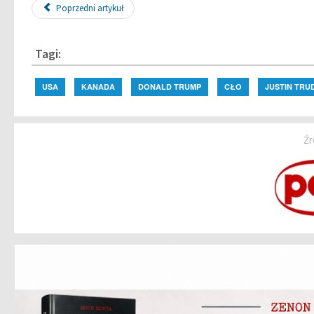
Poprzedni artykuł
Tagi:
USA
KANADA
DONALD TRUMP
CŁO
JUSTIN TRU
Źr