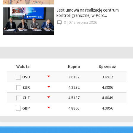
Jest umowa na realizację centrum
kontroli granicznej w Porc...
0 |
07 sierpnia 2026
Waluta
Kupno
Sprzedaż
USD
3.6182
3.6912
EUR
4.2232
4.3086
CHF
4.5137
4.6049
GBP
4.8868
4.9856