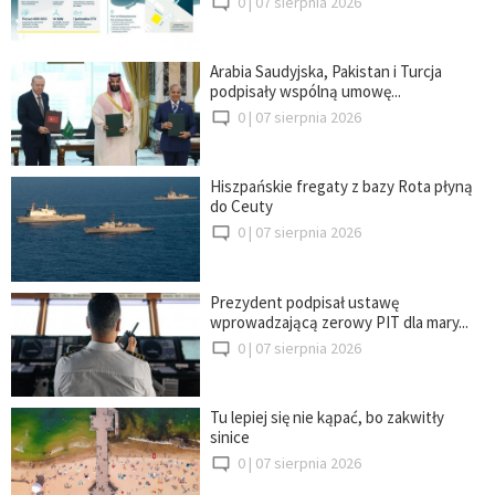
0 |
07 sierpnia 2026
Arabia Saudyjska, Pakistan i Turcja
podpisały wspólną umowę...
0 |
07 sierpnia 2026
Hiszpańskie fregaty z bazy Rota płyną
do Ceuty
0 |
07 sierpnia 2026
Prezydent podpisał ustawę
wprowadzającą zerowy PIT dla mary...
0 |
07 sierpnia 2026
Tu lepiej się nie kąpać, bo zakwitły
sinice
0 |
07 sierpnia 2026