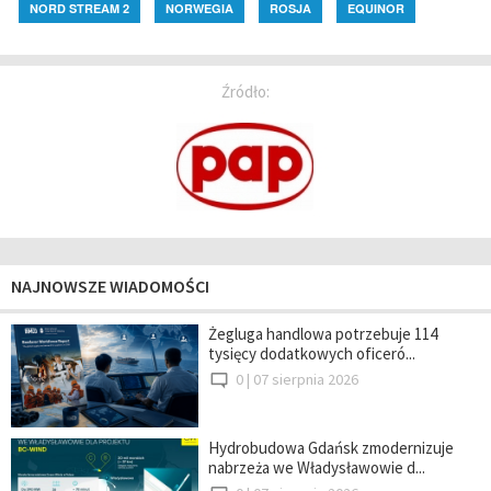
NORD STREAM 2
NORWEGIA
ROSJA
EQUINOR
Źródło:
NAJNOWSZE WIADOMOŚCI
Żegluga handlowa potrzebuje 114
tysięcy dodatkowych oficeró...
0 |
07 sierpnia 2026
Hydrobudowa Gdańsk zmodernizuje
nabrzeża we Władysławowie d...