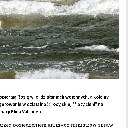
ierają Rosję w jej działaniach wojennych, a kolejny
erowanie w działalność rosyjskiej "floty cieni" na
acji Elina Valtonen.
 przed posiedzeniem unijnych ministrów spraw