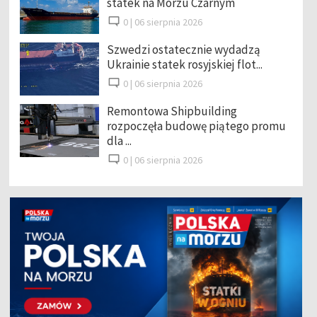
statek na Morzu Czarnym
0 |
06 sierpnia 2026
Szwedzi ostatecznie wydadzą
Ukrainie statek rosyjskiej flot...
0 |
06 sierpnia 2026
Remontowa Shipbuilding
rozpoczęła budowę piątego promu
dla ...
0 |
06 sierpnia 2026