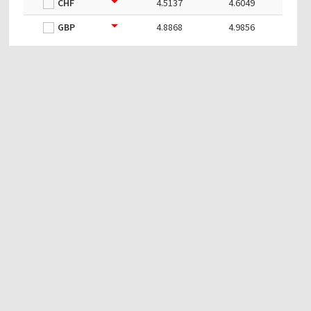
CHF
4.5137
4.6049
GBP
4.8868
4.9856