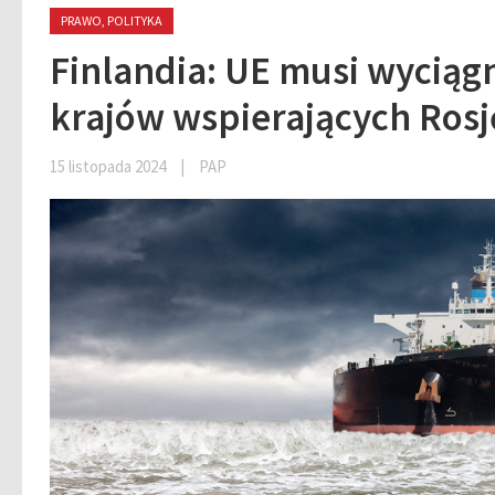
PRAWO, POLITYKA
Finlandia: UE musi wycią
krajów wspierających Rosję 
15 listopada 2024
|
PAP