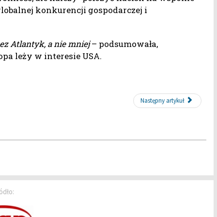
obalnej konkurencji gospodarczej i
 Atlantyk, a nie mniej
– podsumowała,
opa leży w interesie USA.
Następny artykuł
ódło: