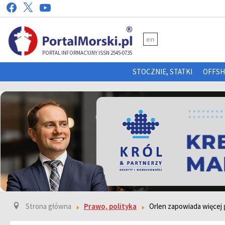
en
PORTAL INFORMACYJNY ISSN 2545-0735
STOCZNIE, STATKI
OFFS
Strona główna
Prawo, polityka
Orlen zapowiada więcej g