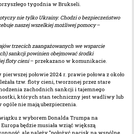
przyszłego tygodnia w Brukseli.
dotyczy nie tylko Ukrainy. Chodzi o bezpieczeństwo
zebuje naszej wszelkiej możliwej pomocy
–
jów trzecich zaangażowanych we wsparcie
nych) sankcji powinien obejmować środki
j floty cieni
– przekazano w komunikacie.
 pierwszej połowie 2024 r. prawie połowa z około
żała tzw. floty cieni, tworzonej przez stare
odzenia zachodnich sankcji i tajemnego
nostki, których stan techniczny jest wadliwy lub
w ogóle nie mają ubezpieczenia.
w związku z wyborem Donalda Trumpa na
j Europa będzie musiała wziąć większą
ronność, ale należy "położyć nacisk na wspólne