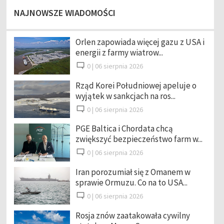
NAJNOWSZE WIADOMOŚCI
Orlen zapowiada więcej gazu z USA i
energii z farmy wiatrow...
0 |
06 sierpnia 2026
Rząd Korei Południowej apeluje o
wyjątek w sankcjach na ros...
0 |
06 sierpnia 2026
PGE Baltica i Chordata chcą
zwiększyć bezpieczeństwo farm w...
0 |
06 sierpnia 2026
Iran porozumiał się z Omanem w
sprawie Ormuzu. Co na to USA...
0 |
06 sierpnia 2026
Rosja znów zaatakowała cywilny