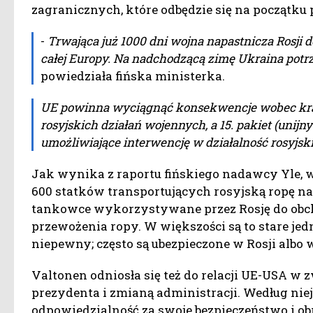
zagranicznych, które odbędzie się na początku 
-
Trwająca już 1000 dni wojna napastnicza Rosji 
całej Europy. Na nadchodzącą zimę Ukraina potr
powiedziała fińska ministerka.
UE powinna wyciągnąć konsekwencje wobec kra
rosyjskich działań wojennych, a 15. pakiet (unij
umożliwiające interwencję w działalność rosyjskie
Jak wynika z raportu fińskiego nadawcy Yle, w
600 statków transportujących rosyjską ropę nale
tankowce wykorzystywane przez Rosję do obch
przewożenia ropy. W większości są to stare jed
niepewny; często są ubezpieczone w Rosji albo 
Valtonen odniosła się też do relacji UE-USA 
prezydenta i zmianą administracji. Według nie
odpowiedzialność za swoje bezpieczeństwo i ob