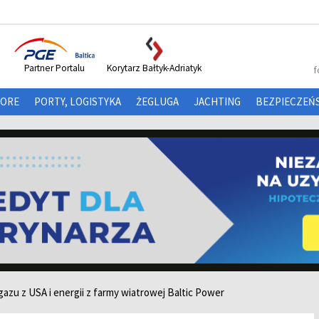
Partner Portalu
Korytarz Bałtyk-Adriatyk
f
HORE
PORTY, LOGISTYKA
ŻEGLUGA
JACHTING
BEZPIECZEŃ
azu z USA i energii z farmy wiatrowej Baltic Power